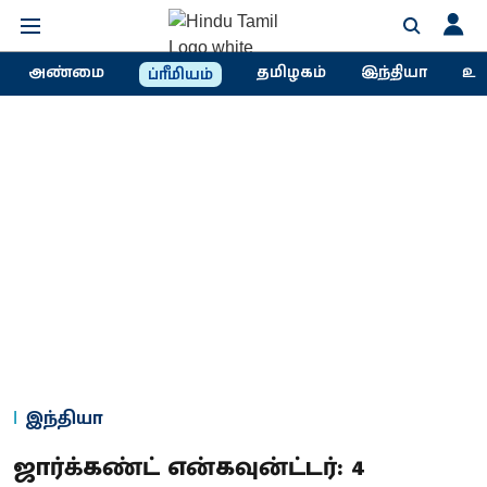
அண்மை
தமிழகம்
இந்தியா
உல
ப்ரீமியம்
இந்தியா
ஜார்க்கண்ட் என்கவுன்ட்டர்: 4