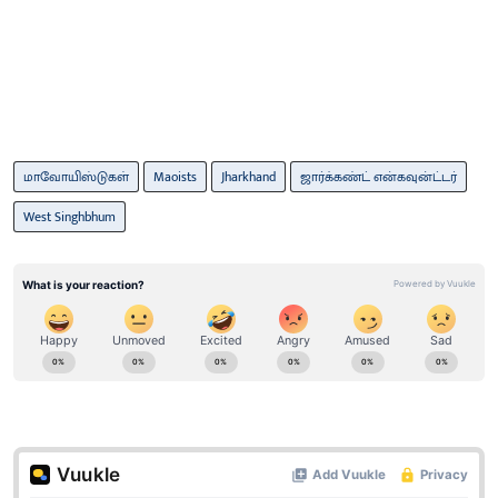
மாவோயிஸ்டுகள்
Maoists
Jharkhand
ஜார்க்கண்ட் என்கவுன்ட்டர்
West Singhbhum