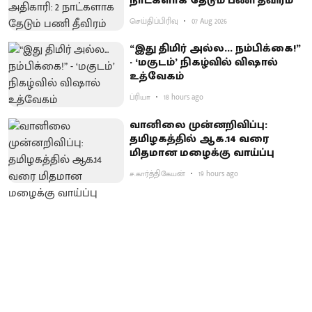
நாட்களாக தேடும் பணி தீவிரம்
செய்திப்பிரிவு
07 Aug 2026
“இது திமிர் அல்ல... நம்பிக்கை!”
- ‘மகுடம்’ நிகழ்வில் விஷால்
உத்வேகம்
ப்ரியா
18 hours ago
வானிலை முன்னறிவிப்பு:
தமிழகத்தில் ஆக.14 வரை
மிதமான மழைக்கு வாய்ப்பு
ச.கார்த்திகேயன்
19 hours ago