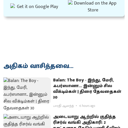
அதிகம் வாசித்தவை...
Balan: The Boy - இந்து, மேரி,
ஃபர்ஸானா... இன்னும் சில
விக்டிம்கள் | திரை தேவதைகள்
30
பாரதி ஆனந்த்
15 hours ago
அடையாறு ஆற்றில் குதித்த
ரிசர்வ் வங்கி அதிகாரி: 2