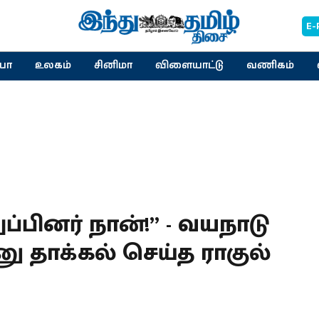
E-
யா
உலகம்
சினிமா
விளையாட்டு
வணிகம்
ப்பினர் நான்!” - வயநாடு
ு தாக்கல் செய்த ராகுல்