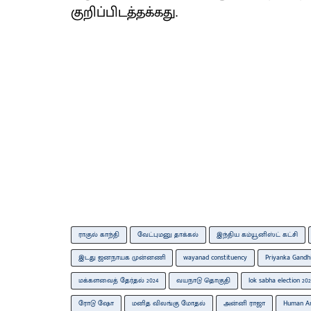
குறிப்பிடத்தக்கது.
ராகுல் காந்தி
வேட்புமனு தாக்கல்
இந்திய கம்யூனிஸ்ட் கட்சி
இடது ஜனநாயக முன்னணி
wayanad constituency
Priyanka Gandh
மக்களவைத் தேர்தல் 2024
வயநாடு தொகுதி
lok sabha election 202
ரோடு ஷோ
மனித விலங்கு மோதல்
அன்னி ராஜா
Human An