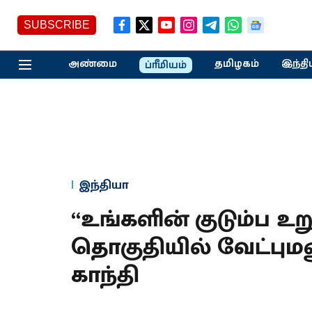
SUBSCRIBE
அண்மை
தமிழகம்
இந்தி
ப்ரீமியம்
இந்தியா
“உங்களின் குடும்ப உறு
தொகுதியில் வேட்புமன
காந்தி