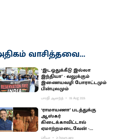
திகம் வாசித்தவை...
‘இடஒதுக்கீடு இல்லா
இந்தியா’ - வலுக்கும்
இணையவழி போராட்டமும்
பின்புலமும்
பாரதி ஆனந்த்
06 Aug 2026
‘ராமாயணா’ படத்துக்கு
ஆஸ்கர்
கிடைக்காவிட்டால்
ஏமாற்றமடைவேன் -
மகாராஷ்டிர முதல்வர்
ப்ரியா
21 hours ago