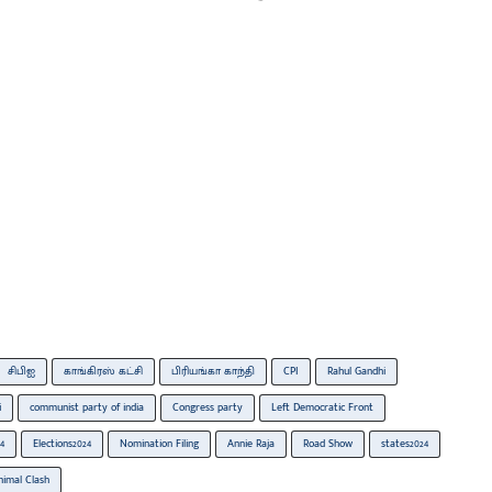
சிபிஐ
காங்கிரஸ் கட்சி
பிரியங்கா காந்தி
CPI
Rahul Gandhi
i
communist party of india
Congress party
Left Democratic Front
4
Elections2024
Nomination Filing
Annie Raja
Road Show
states2024
imal Clash