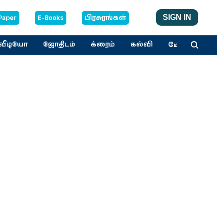
Paper
E-Books
பிரசுரங்கள்
SIGN IN
மேலும்
வீடியோ
ஜோதிடம்
க்ரைம்
கல்வி