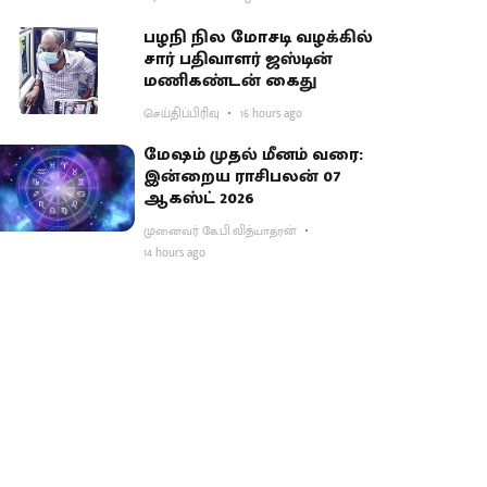
பகிர்வு
பழநி நில மோசடி வழக்கில்
சார் பதிவாளர் ஜஸ்டின்
மணிகண்டன் கைது
செய்திப்பிரிவு
16 hours ago
மேஷம் முதல் மீனம் வரை:
இன்றைய ராசிபலன் 07
ஆகஸ்ட் 2026
முனைவர் கே.பி.வித்யாதரன்
14 hours ago