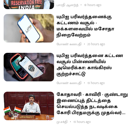
பாரதி ஆனந்த்
18 hours ago
யுபிஐ பரிவர்த்தனைக்கு
கட்டணம் வசூல் -
மக்களவையில் மசோதா
நிறைவேற்றம்
மோகன் கணபதி
20 hours ago
யுபிஐ பரிவர்த்தனை கட்டண
வசூல் பின்னணியில்
அமெரிக்கா: காங்கிரஸ்
குற்றச்சாட்டு
மோகன் கணபதி
19 hours ago
கோதாவரி - காவிரி - குண்டாறு
இணைப்புத் திட்டத்தை
செயல்படுத்த நடவடிக்கை
கோரி பிரதமருக்கு முதல்வர்
விஜய் கடிதம்
மு.சக்தி
19 hours ago