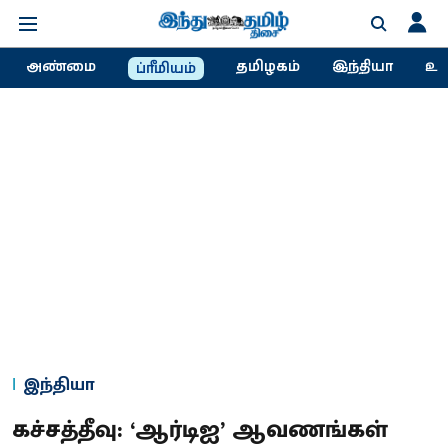
அண்மை
தமிழகம்
இந்தியா
உல
ப்ரீமியம்
இந்தியா
கச்சத்தீவு: ‘ஆர்டிஐ’ ஆவணங்கள்