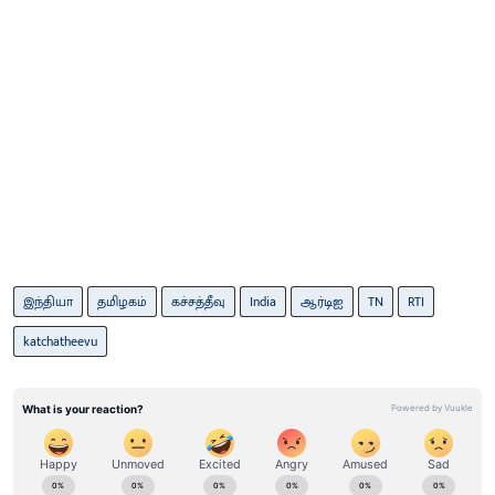
இந்தியா
தமிழகம்
கச்சத்தீவு
India
ஆர்டிஐ
TN
RTI
katchatheevu