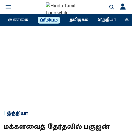
அண்மை
தமிழகம்
இந்தியா
உல
ப்ரீமியம்
இந்தியா
மக்களவைத் தேர்தலில் பகுஜன்