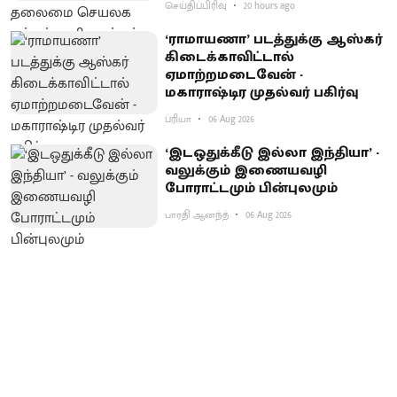
செய்திப்பிரிவு
20 hours ago
‘ராமாயணா’ படத்துக்கு ஆஸ்கர்
கிடைக்காவிட்டால்
ஏமாற்றமடைவேன் -
மகாராஷ்டிர முதல்வர் பகிர்வு
ப்ரியா
06 Aug 2026
‘இடஒதுக்கீடு இல்லா இந்தியா’ -
வலுக்கும் இணையவழி
போராட்டமும் பின்புலமும்
பாரதி ஆனந்த்
06 Aug 2026