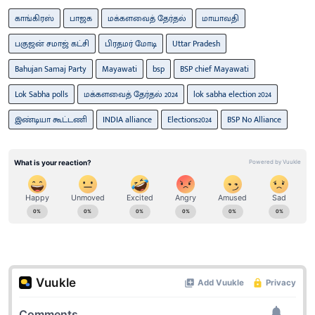
காங்கிரஸ்
பாஜக
மக்களவைத் தேர்தல்
மாயாவதி
பகுஜன் சமாஜ் கட்சி
பிரதமர் மோடி
Uttar Pradesh
Bahujan Samaj Party
Mayawati
bsp
BSP chief Mayawati
Lok Sabha polls
மக்களவைத் தேர்தல் 2024
lok sabha election 2024
இண்டியா கூட்டணி
INDIA alliance
Elections2024
BSP No Alliance