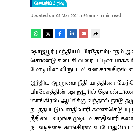
செய்திப்பிரிவு
Updated on
:
05 Mar 2024, 11:36 am
1
min read
ஷாஜபூர் (மத்தியப் பிரதேசம்): “
நம் இ
கொண்டு கடைசி வரை பட்டினியாகக் கி
மோடியின் விருப்பம்” என காங்கிரஸ் எம்ப
இந்திய ஒற்றுமை நீதி யாத்திரை மேற்க
பிரதேசத்தின் ஷாஜபூரில் தொண்டர்கள்
"காங்கிரஸ் ஆட்சிக்கு வந்தால் நாடு 
நடத்தப்படும். சாதிவாரி கணக்கெடுப்ப
நீதியை வழங்க முடியும். சாதிவாரி கணக
நடவடிக்கை. காங்கிரஸ் எப்போதுமே ப