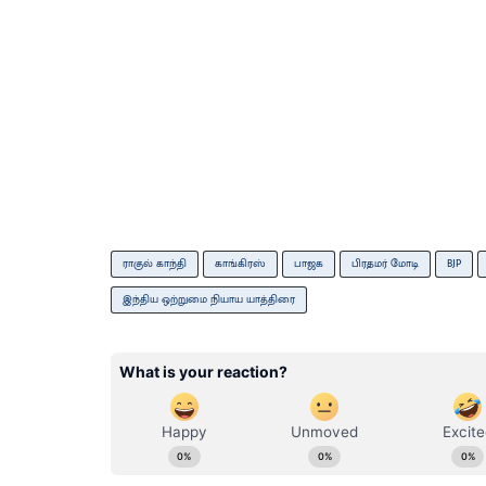
ராகுல் காந்தி
காங்கிரஸ்
பாஜக
பிரதமர் மோடி
BJP
இந்திய ஒற்றுமை நியாய யாத்திரை