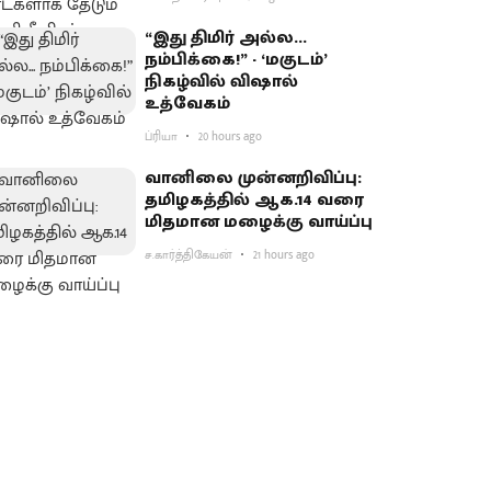
“இது திமிர் அல்ல...
நம்பிக்கை!” - ‘மகுடம்’
நிகழ்வில் விஷால்
உத்வேகம்
ப்ரியா
20 hours ago
வானிலை முன்னறிவிப்பு:
தமிழகத்தில் ஆக.14 வரை
மிதமான மழைக்கு வாய்ப்பு
ச.கார்த்திகேயன்
21 hours ago