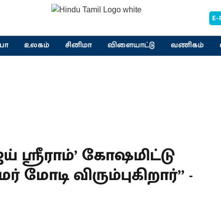
E-
யா
உலகம்
சினிமா
விளையாட்டு
வணிகம்
் ஸ்ரீராம்’ கோஷமிட்டு
ர் மோடி விரும்புகிறார்” -