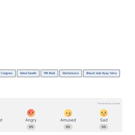
Congress
Rahul Gandhi
PM Modi
Elections2024
Bharat Jodo Nyay Yatra