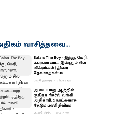
திகம் வாசித்தவை...
Balan: The Boy - இந்து, மேரி,
ஃபர்ஸானா... இன்னும் சில
விக்டிம்கள் | திரை
தேவதைகள் 30
பாரதி ஆனந்த்
17 hours ago
அடையாறு ஆற்றில்
குதித்த ரிசர்வ் வங்கி
அதிகாரி: 2 நாட்களாக
தேடும் பணி தீவிரம்
செய்திப்பிரிவு
07 Aug 2026