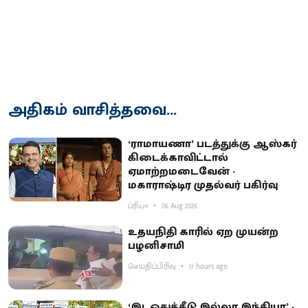
அதிகம் வாசித்தவை...
‘ராமாயணா’ படத்துக்கு ஆஸ்கர்
கிடைக்காவிட்டால்
ஏமாற்றமடைவேன் -
மகாராஷ்டிர முதல்வர் பகிர்வு
ப்ரியா
06 Aug 2026
உதயநிதி காரில் ஏற முயன்ற
பழனிசாமி
செய்திப்பிரிவு
17 hours ago
‘இடஒதுக்கீடு இல்லா இந்தியா’ -