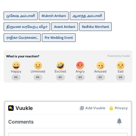
முகேஷ் அம்பானி
Mukesh Ambani
ஆனந்த் அம்பானி
திருமண வரவேற்பு விழா
Anant Ambani
Radhika Merchant
ராதிகா மெர்ச்சண்ட்
Pre Wedding Event