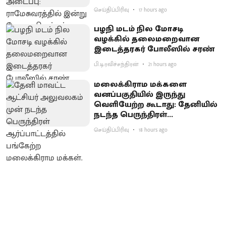
செய்திப்பிரிவு
17 hours ago
பழநி மடம் நில மோசடி
வழக்கில் தலைமறைவான
இடைத்தரகர் போலீஸில் சரண்
பி.டி.ரவிச்சந்திரன்
21 hours ago
மலைக்கிராம மக்களை
வனப்பகுதியில் இருந்து
வெளியேற்ற கூடாது: தேனியில்
நடந்த பெருந்திரள்
ஆர்ப்பாட்டத்தில் வலியுறுத்தல்
செய்திப்பிரிவு
18 hours ago