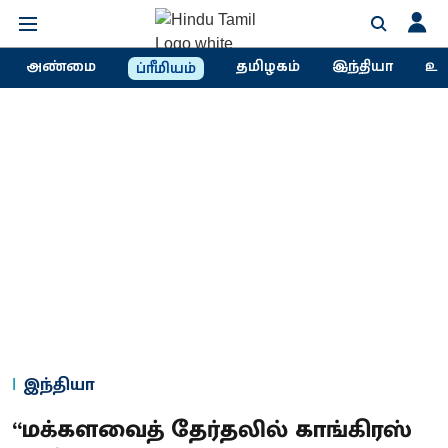
அண்மை
தமிழகம்
இந்தியா
உல
ப்ரீமியம்
இந்தியா
“மக்களவைத் தேர்தலில் காங்கிரஸ்