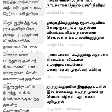
ரிசர்வ் வங்கி அதிகாரி: 2
நாட்களாக தேடும் பணி தீவிரம்
செய்திப்பிரிவு
21 hours ago
ஓய்வூதியத்துக்கு ரூ.14 ஆயிரம்
கோடி குறைப்பு - முதல்வர்
விளக்கமளிக்க தலைமை
செயலக சங்கம் வலியுறுத்தல்
செய்திப்பிரிவு
20 hours ago
‘ராமாயணா’ படத்துக்கு ஆஸ்கர்
கிடைக்காவிட்டால்
ஏமாற்றமடைவேன் -
மகாராஷ்டிர முதல்வர் பகிர்வு
ப்ரியா
06 Aug 2026
தூத்துக்குடியில் இருந்து படகில்
இலங்கைக்கு கடத்த முயன்ற
வெள்ளாடுகள், புறாக்கள்
பறிமுதல்
ரெ.ஜாய்சன்
20 hours ago