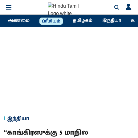
அண்மை
தமிழகம்
இந்தியா
உல
ப்ரீமியம்
இந்தியா
“காங்கிரஸுக்கு 5 மாநில