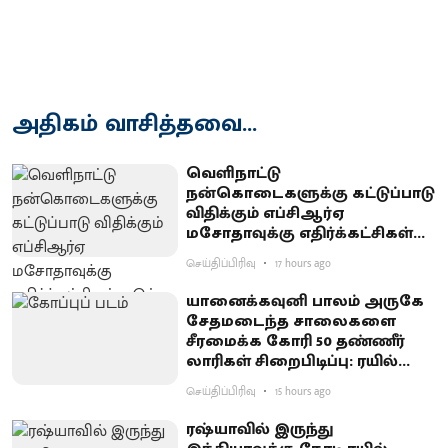
அதிகம் வாசித்தவை...
வெளிநாட்டு
நன்கொடைகளுக்கு கட்டுப்பாடு
விதிக்கும் எப்சிஆர்ஏ
மசோதாவுக்கு எதிர்க்கட்சிகள்
கடும் எதிர்ப்பு
செய்திப்பிரிவு
17 hours ago
யானைக்கவுனி பாலம் அருகே
சேதமடைந்த சாலைகளை
சீரமைக்க கோரி 50 தண்ணீர்
லாரிகள் சிறைபிடிப்பு: ரயில்வே
குடியிருப்புவாசிகள் போராட்டம்
செய்திப்பிரிவு
15 hours ago
ரஷ்யாவில் இருந்து