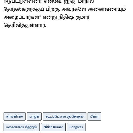
ஈடுபட்டுள்ளனர். எனவே, ஐந்து மாநில
தேர்தல்களுக்குப் பிறகு, அவர்களே அனைவரையும்
அழைப்பார்கள்’’ என்று நிதிஷ் குமார்
தெரிவித்துள்ளார்.
காங்கிரஸ்
பாஜக
சட்டப்பேரவைத் தேர்தல்
பீகார்
மக்களவை தேர்தல்
Nitish Kumar
Congress