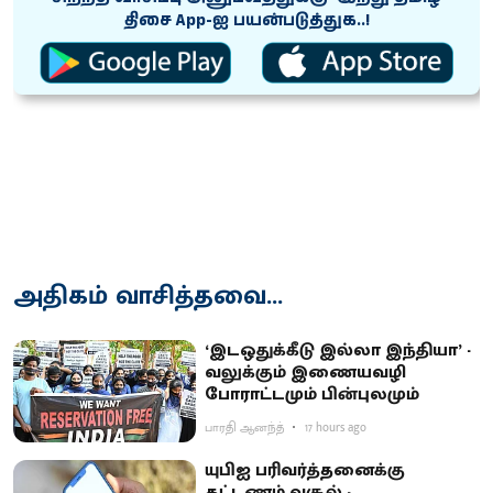
திசை App-ஐ பயன்படுத்துக..!
அதிகம் வாசித்தவை...
‘இடஒதுக்கீடு இல்லா இந்தியா’ -
வலுக்கும் இணையவழி
போராட்டமும் பின்புலமும்
பாரதி ஆனந்த்
17 hours ago
யுபிஐ பரிவர்த்தனைக்கு
கட்டணம் வசூல் -