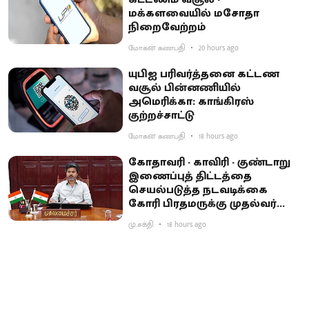
மக்களவையில் மசோதா
நிறைவேற்றம்
மோகன் கணபதி
20 hours ago
யுபிஐ பரிவர்த்தனை கட்டண
வசூல் பின்னணியில்
அமெரிக்கா: காங்கிரஸ்
குற்றச்சாட்டு
மோகன் கணபதி
18 hours ago
கோதாவரி - காவிரி - குண்டாறு
இணைப்புத் திட்டத்தை
செயல்படுத்த நடவடிக்கை
கோரி பிரதமருக்கு முதல்வர்
விஜய் கடிதம்
மு.சக்தி
18 hours ago