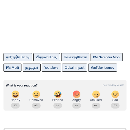
நரேந்திர மோடி
பிரதமர் மோடி
வேண்டுகோள்
PM Narendra Modi
PM Modi
யூடியூபர்
Youtubers
Global Impact
YouTube Journey