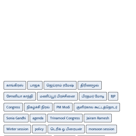
காங்கிரஸ்
பாஜக
ஜெய்ராம் ரமேஷ்
திரிணமூல்
சோனியா காந்தி
மணிப்பூர் பிரச்சினை
பிரதமர் மோடி
BJP
Congress
நிகழ்ச்சி நிரல்
PM Modi
குளிர்கால கூட்டத்தொடர்
Sonia Gandhi
agenda
Trinamool Congress
Jairam Ramesh
Winter session
policy
டெரிக் ஓ பிரையன்
monsoon session