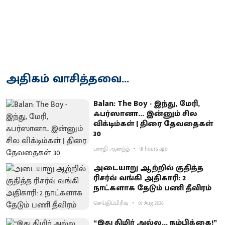
அதிகம் வாசித்தவை...
Balan: The Boy - இந்து, மேரி,
ஃபர்ஸானா... இன்னும் சில
விக்டிம்கள் | திரை தேவதைகள்
30
பாரதி ஆனந்த்
18 hours ago
அடையாறு ஆற்றில் குதித்த
ரிசர்வ் வங்கி அதிகாரி: 2
நாட்களாக தேடும் பணி தீவிரம்
செய்திப்பிரிவு
07 Aug 2026
“இது திமிர் அல்ல... நம்பிக்கை!”