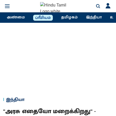
அண்மை
தமிழகம்
இந்தியா
உல
ப்ரீமியம்
இந்தியா
''அரசு எதையோ மறைக்கிறது'' -