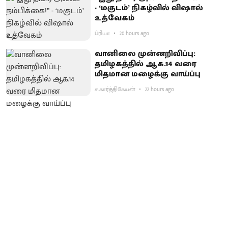
- ‘மகுடம்’ நிகழ்வில் விஷால்
உத்வேகம்
ப்ரியா
20 hours ago
வானிலை முன்னறிவிப்பு:
தமிழகத்தில் ஆக.14 வரை
மிதமான மழைக்கு வாய்ப்பு
ச.கார்த்திகேயன்
22 hours ago