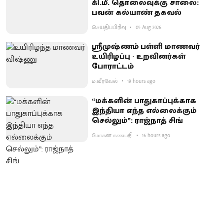
கி.மீ. தொலைவுக்கு சாலை:
பவன் கல்யாண் தகவல்
செய்திப்பிரிவு
09 Aug 2026
ஸ்ரீமுஷ்ணம் பள்ளி மாணவர்
உயிரிழப்பு - உறவினர்கள்
போராட்டம்
ம.வீரவேல்
19 hours ago
“மக்களின் பாதுகாப்புக்காக
இந்தியா எந்த எல்லைக்கும்
செல்லும்”: ராஜ்நாத் சிங்
மோகன் கணபதி
16 hours ago