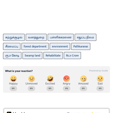
சுற்றுச்சூழல்
வனத்துறை
பள்ளிக்கரணை
சதுப்பு நிலம்
சீரமைப்பு
forest department
environment
Pallikaranai
ரூ.21 கோடி
Swamp land
Rehabilitate
Rs.21 Crore