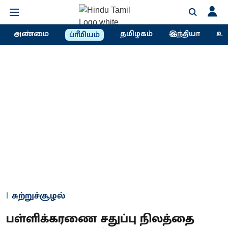
அண்மை
தமிழகம்
இந்தியா
உல
ப்ரீமியம்
சுற்றுச்சூழல்
பள்ளிக்கரணை சதுப்பு நிலத்தை