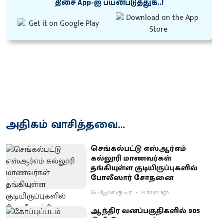
திசை App-ஐ பயன்படுத்துக..!
அதிகம் வாசித்தவை...
செங்கல்பட்டு எஸ்ஆர்எம்
கல்லூரி மாணவர்கள்
தங்கியுள்ள குடியிருப்புகளில்
போலீஸார் சோதனை
பெ.ஜேம்ஸ்குமார்
23 hours ago
ஆந்திர வனப்பகுதிகளில் 905