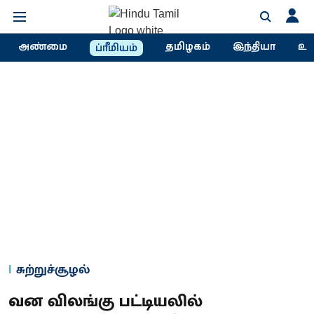
அண்மை
தமிழகம்
இந்தியா
உல
ப்ரீமியம்
சுற்றுச்சூழல்
வன விலங்கு பட்டியலில்