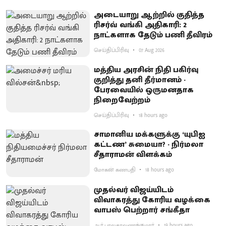
அடையாறு ஆற்றில் குதித்த
ரிசர்வ் வங்கி அதிகாரி: 2
நாட்களாக தேடும் பணி தீவிரம்
செய்திப்பிரிவு
07 Aug 2026
மத்திய அரசின் நிதி பகிர்வு
குறித்து தனி தீர்மானம் -
பேரவையில் ஒருமனதாக
நிறைவேற்றம்
செய்திப்பிரிவு
18 hours ago
சாமானிய மக்களுக்கு ‘யுபிஐ
கட்டண’ சுமையா? - நிர்மலா
சீதாராமன் விளக்கம்
மோகன் கணபதி
18 hours ago
முதல்வர் விஜய்யிடம்
விவாகரத்து கோரிய வழக்கை
வாபஸ் பெற்றார் சங்கீதா
ஆர்.பாலசரவணக்குமார்
19 hours ago