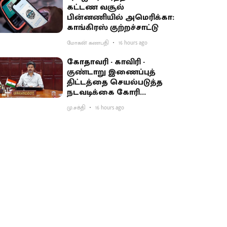
கட்டண வசூல்
பின்னணியில் அமெரிக்கா:
காங்கிரஸ் குற்றச்சாட்டு
மோகன் கணபதி
16 hours ago
கோதாவரி - காவிரி -
குண்டாறு இணைப்புத்
திட்டத்தை செயல்படுத்த
நடவடிக்கை கோரி
பிரதமருக்கு முதல்வர்
மு.சக்தி
16 hours ago
விஜய் கடிதம்