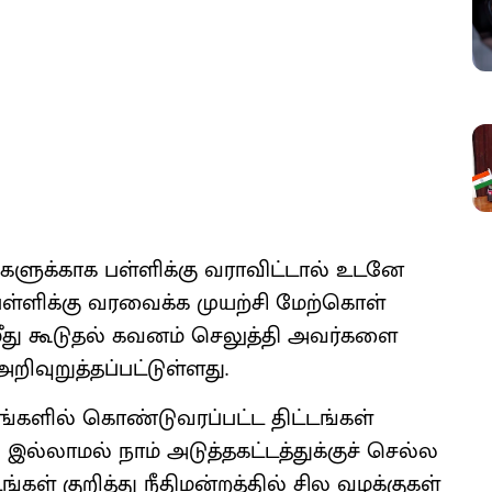
ளுக்​காக பள்​ளிக்கு வரா​விட்​டால் உடனே
ள்​ளிக்கு வரவைக்க முயற்சி மேற்​கொள்​
மீது கூடு​தல் கவனம் செலுத்தி அவர்​களை
வுறுத்​தப்​பட்​டுள்​ளது.
்​களில் கொண்​டு​வரப்​பட்ட திட்​டங்​கள்
ல்​லாமல் நாம் அடுத்​தகட்​டத்​துக்​குச் செல்ல
​கள் குறித்து நீதி​மன்​றத்​தில் சில வழக்​கு​கள்