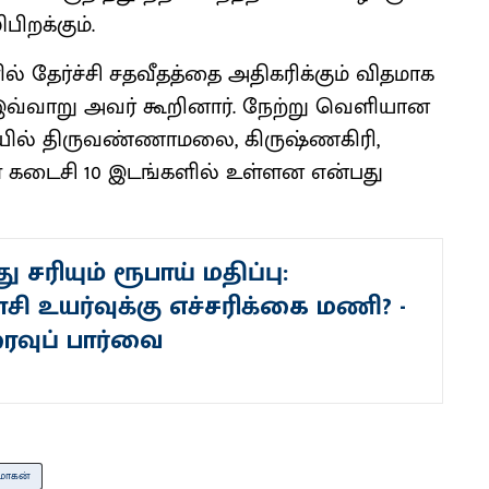
ிறக்​கும்.
ல் தேர்ச்சி சதவீதத்தை அதி​கரிக்​கும் வித​மாக
ும். இவ்​வாறு அவர் கூறி​னார். நேற்று வெளியான
​சி​யில் திரு​வண்​ணா​மலை, கிருஷ்ணகிரி,
ளே கடைசி 10 இடங்​களில் உள்​ளன என்​பது
 சரியும் ரூபாய் மதிப்பு:
ி உயர்வுக்கு எச்சரிக்கை மணி? -
ைவுப் பார்வை
மோகன்