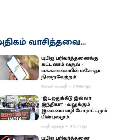
திகம் வாசித்தவை...
யுபிஐ பரிவர்த்தனைக்கு
கட்டணம் வசூல் -
மக்களவையில் மசோதா
நிறைவேற்றம்
மோகன் கணபதி
17 hours ago
‘இடஒதுக்கீடு இல்லா
இந்தியா’ - வலுக்கும்
இணையவழி போராட்டமும்
பின்புலமும்
பாரதி ஆனந்த்
15 hours ago
யுபிஐ பரிவர்த்தனை