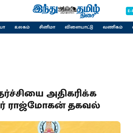
E-
யா
உலகம்
சினிமா
விளையாட்டு
வணிகம்
ர்ச்சியை அதிகரிக்க
ர் ராஜ்மோகன் தகவல்