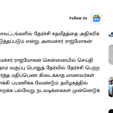
Follow Us
அ
ாவட்​டங்​களில் தேர்ச்சி சதவீதத்தை அதி​கரிக்​
படுத்​தப்​படும் என்று அமைச்​சர் ராஜ்மோகன்
மைச்​சர் ராஜ்மோகன் சென்​னை​யில் செய்​தி​
தாம் வகுப்பு பொதுத் தேர்​வில் தேர்ச்சி பெற்ற
​பார்த்த மதிப்​பெண் கிடைக்​காத மாணவர்​கள்
நோக்கி பயணிக்க வேண்​டும். தமிழகத்​தில்
றைக்க பல்​வேறு நடவடிக்​கைகள் முன்​னெடுக்​