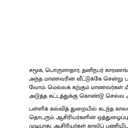
சமூக, பொருளா​தார, தனி​நபர் காரணங்​க
அந்த மாணவரின் வீட்​டுக்கே சென்று ப
வோம். மெல்​லக் கற்​கும் மாணவர்​கள் 
அடுத்த கட்​டத்​துக்கு கொண்டு செல்ல அறி​
பள்​ளிக் கல்​வித் துறை​யில் கடந்த காலங
தொடரும். ஆசிரியர்​களின் ஒத்​துழைப்பு இ
முடி​யாது. ஆசிரியர்​கள் காலிப் பணி​யிடங்