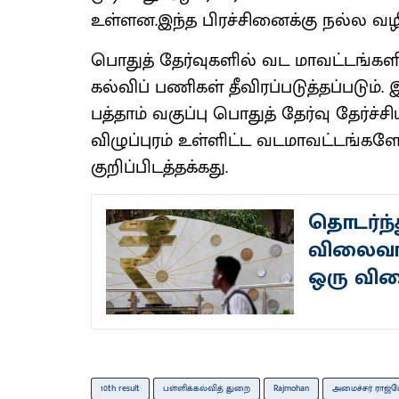
உள்​ளன.இந்த பிரச்​சினைக்கு நல்ல வழிப
பொதுத் தேர்​வு​களில் வட மாவட்​டங்​களி
கல்​விப் பணி​கள் தீவிரப்​படுத்​தப்​பட
பத்​தாம் வகுப்பு பொதுத் தேர்வு தேர்ச்
விழுப்​புரம் உள்​ளிட்ட வடமாவட்​டங்​க
குறிப்​பிடத்​தக்​கது.
தொடர்ந்து
விலைவாச
ஒரு விர
10th result
பள்​ளிக்​கல்​வித் துறை
Rajmohan
அமைச்சர் ராஜ்