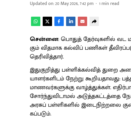
Updated on
:
20 May 2026, 7:42 pm
1
min read
சென்னை
: பொதுத் தேர்​வு​களில் வட ம
கும் வித​மாக கல்​விப் பணி​கள் தீவிரப்​
தெரி​வித்​தார்.
இதுகுறித்து பள்​ளிக்​கல்​வித் துறை அ
யாளர்​களிடம் நேற்று கூறிய​தாவது: பத்​
மாணவர்​களுக்கு வாழ்த்​துக்​கள். எதிர்
சோர்ந்​து​வி​டா​மல் அடுத்​தகட்​டத்தை 
அரசுப் பள்​ளி​களில் இடைநிற்​றலை கு
கப்​படும்.