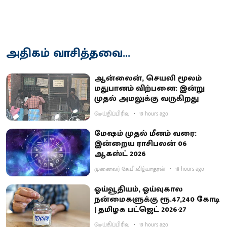
அதிகம் வாசித்தவை...
ஆன்லைன், செயலி மூலம்
மதுபானம் விற்பனை: இன்று
முதல் அமலுக்கு வருகிறது
செய்திப்பிரிவு
19 hours ago
மேஷம் முதல் மீனம் வரை:
இன்றைய ராசிபலன் 06
ஆகஸ்ட் 2026
முனைவர் கே.பி.வித்யாதரன்
18 hours ago
ஓய்வூதியம், ஓய்வுகால
நன்மைகளுக்கு ரூ.47,240 கோடி
| தமிழக பட்ஜெட் 2026-27
செய்திப்பிரிவு
19 hours ago