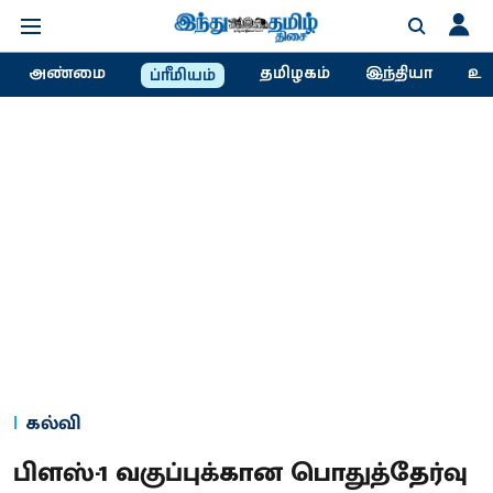
அண்மை
தமிழகம்
இந்தியா
உல
ப்ரீமியம்
கல்வி
பிளஸ்-1 வகுப்புக்கான பொதுத்தேர்வு