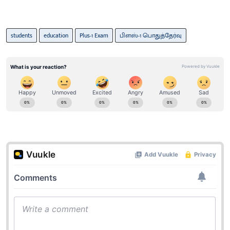
students
education
Plus-1 Exam
பிளஸ்-1 பொதுத்தேர்வு