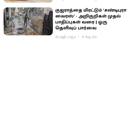
குஜராத்தை மிரட்டும் ‘சண்டிபுரா
வைரஸ்’ - அறிகுறிகள் முதல்
பாதிப்புகள் வரை | ஒரு
தெளிவுப் பார்வை
போத்தி ராஜ்.க
05 Aug 2026