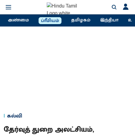
அண்மை
தமிழகம்
இந்தியா
உல
ப்ரீமியம்
கல்வி
தேர்வுத் துறை அலட்சியம்,