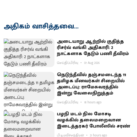
அதிகம் வாசித்தவை...
அடையாறு ஆற்றில் குதித்த
ரிசர்வ் வங்கி அதிகாரி: 2
நாட்களாக தேடும் பணி தீவிரம்
செய்திப்பிரிவு
07 Aug 2026
நெடுந்தீவில் தஞ்சமடைந்த 11
தமிழக மீனவர்கள் சிறையில்
அடைப்பு: ராமேசுவரத்தில்
இன்று வேலைநிறுத்தம்
செய்திப்பிரிவு
18 hours ago
பழநி மடம் நில மோசடி
வழக்கில் தலைமறைவான
இடைத்தரகர் போலீஸில் சரண்
பி.டி.ரவிச்சந்திரன்
21 hours ago