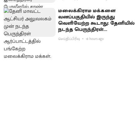
மலைக்கிராம மக்களை
வனப்பகுதியில் இருந்து
வெளியேற்ற கூடாது: தேனியில்
நடந்த பெருந்திரள்
ஆர்ப்பாட்டத்தில் வலியுறுத்தல்
செய்திப்பிரிவு
18 hours ago