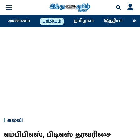
அண்மை
தமிழகம்
இந்தியா
உல
ப்ரீமியம்
கல்வி
எம்பிபிஎஸ், பிடிஎஸ் தரவரிசை