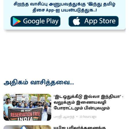
சிறந்த வாசிப்பு அனுபவத்துக்கு ‘இந்து தமிழ்
திசை App-ஐ பயன்படுத்துக..!
அதிகம் வாசித்தவை...
‘இடஒதுக்கீடு இல்லா இந்தியா’ -
வலுக்கும் இணையவழி
போராட்டமும் பின்புலமும்
பாரதி ஆனந்த்
20 hours ago
யுபிஐ பரிவர்த்தனைக்கு