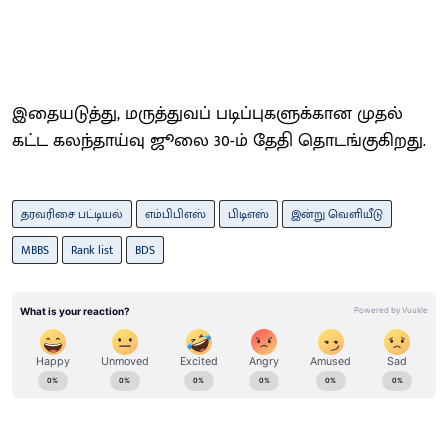
இதையடுத்​து, மருத்துவப் படிப்புகளுக்கான முதல்
கட்ட கலந்தாய்வு ஜூலை 30-ம் தேதி தொடங்​கு​கிறது.
தரவரிசை பட்டியல்
எம்பிபிஎஸ்
பிடிஎஸ்
இன்று வெளியீடு
MBBS
Rank list
BDS