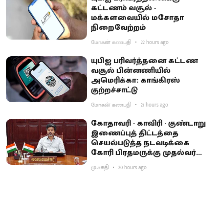
கட்டணம் வசூல் -
மக்களவையில் மசோதா
நிறைவேற்றம்
மோகன் கணபதி
22 hours ago
யுபிஐ பரிவர்த்தனை கட்டண
வசூல் பின்னணியில்
அமெரிக்கா: காங்கிரஸ்
குற்றச்சாட்டு
மோகன் கணபதி
21 hours ago
கோதாவரி - காவிரி - குண்டாறு
இணைப்புத் திட்டத்தை
செயல்படுத்த நடவடிக்கை
கோரி பிரதமருக்கு முதல்வர்
விஜய் கடிதம்
மு.சக்தி
20 hours ago