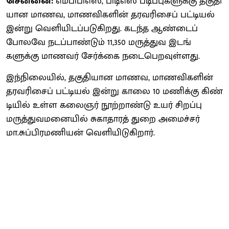
சென்னை:
எம்​பிபிஎஸ், பிடிஎஸ் படிப்​பு​களுக்கு தகு​தி​
யான மாணவ, மாணவி​களின் தரவரிசைப் பட்​டியல்
இன்று வெளியிடப்படுகிறது. கடந்த ஆண்டைப்
போலவே நடப்​பாண்​டும் 11,350 மருத்​துவ இடங்​
களுக்கு மாணவர் சேர்க்கை நடை​பெறவுள்ளது.
இந்​நிலை​யில், தகு​தி​யான மாணவ, மாணவி​களின்
தரவரிசைப் பட்​டியல் இன்று காலை 10 மணிக்கு கிண்​
டி​யில் உள்ள கலைஞர் நூற்​றாண்டு உயர் சிறப்பு
மருத்​து​வ​மனை​யில் சுகா​தா​ரத் துறை அமைச்​சர்
மா.சுப்​பிரமணி​யன் வெளி​யிடு​கிறார்.