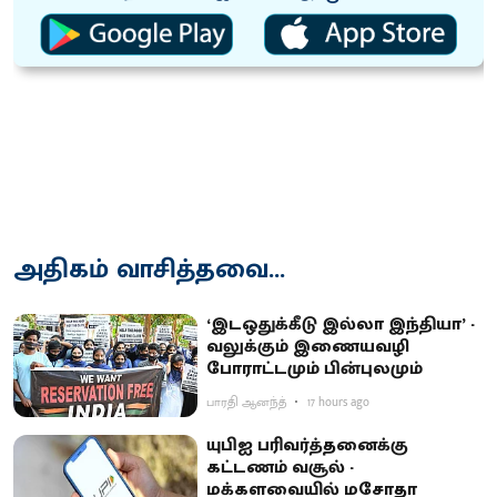
அதிகம் வாசித்தவை...
‘இடஒதுக்கீடு இல்லா இந்தியா’ -
வலுக்கும் இணையவழி
போராட்டமும் பின்புலமும்
பாரதி ஆனந்த்
17 hours ago
யுபிஐ பரிவர்த்தனைக்கு
கட்டணம் வசூல் -
மக்களவையில் மசோதா