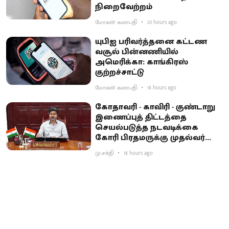
நிறைவேற்றம்
மோகன் கணபதி
20 hours ago
யுபிஐ பரிவர்த்தனை கட்டண
வசூல் பின்னணியில்
அமெரிக்கா: காங்கிரஸ்
குற்றச்சாட்டு
மோகன் கணபதி
18 hours ago
கோதாவரி - காவிரி - குண்டாறு
இணைப்புத் திட்டத்தை
செயல்படுத்த நடவடிக்கை
கோரி பிரதமருக்கு முதல்வர்
விஜய் கடிதம்
மு.சக்தி
18 hours ago