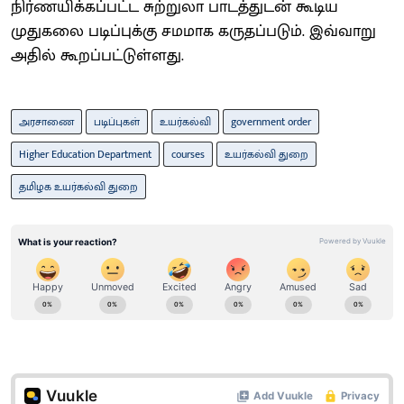
நிர்ணயிக்கப்பட்ட சுற்றுலா பாடத்துடன் கூடிய
முதுகலை படிப்புக்கு சமமாக கருதப்படும். இவ்வாறு
அதில் கூறப்பட்டுள்ளது.
அரசாணை
படிப்புகள்
உயர்கல்வி
government order
Higher Education Department
courses
உயர்கல்வி துறை
தமிழக உயர்கல்வி துறை