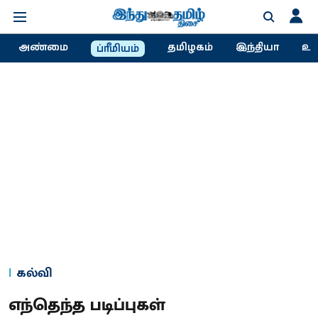
அண்மை
தமிழகம்
இந்தியா
உல
ப்ரீமியம்
கல்வி
எந்தெந்த படிப்புகள்