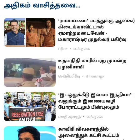
அதிகம் வாசித்தவை...
‘ராமாயணா’ படத்துக்கு ஆஸ்கர்
கிடைக்காவிட்டால்
ஏமாற்றமடைவேன் -
மகாராஷ்டிர முதல்வர் பகிர்வு
ப்ரியா
06 Aug 2026
உதயநிதி காரில் ஏற முயன்ற
பழனிசாமி
செய்திப்பிரிவு
16 hours ago
‘இடஒதுக்கீடு இல்லா இந்தியா’ -
வலுக்கும் இணையவழி
போராட்டமும் பின்புலமும்
பாரதி ஆனந்த்
06 Aug 2026
காவிரி விவகாரத்தில்
அனைத்துக் கட்சி கூட்டம்