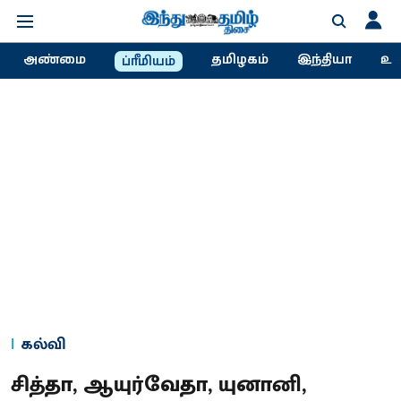
அண்மை
தமிழகம்
இந்தியா
உல
ப்ரீமியம்
கல்வி
சித்தா, ஆயுர்வேதா, யுனானி,