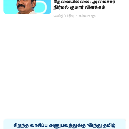
தேவையில்லை: அமைச்சர்
நிர்மல் குமார் விளக்கம்
செய்திப்பிரிவு
16 hours ago
சிறந்த வாசிப்பு அனுபவத்துக்கு ‘இந்து தமிழ்