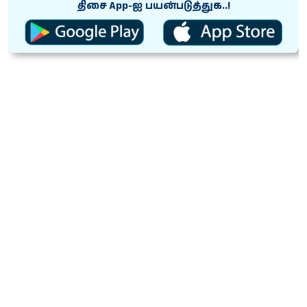
திசை App-ஐ பயன்படுத்துக..!