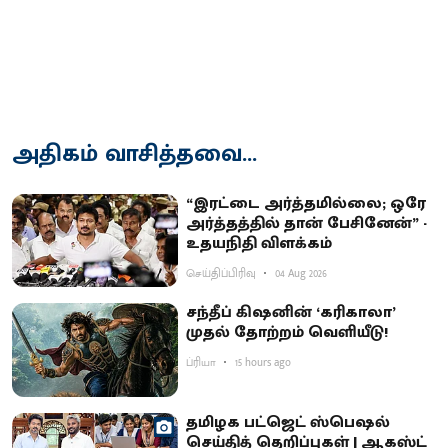
அதிகம் வாசித்தவை...
“இரட்டை அர்த்தமில்லை; ஒரே
அர்த்தத்தில் தான் பேசினேன்” -
உதயநிதி விளக்கம்
செய்திப்பிரிவு
04 Aug 2026
சந்தீப் கிஷனின் ‘கரிகாலா’
முதல் தோற்றம் வெளியீடு!
ப்ரியா
15 hours ago
தமிழக பட்ஜெட் ஸ்பெஷல்
செய்தித் தெறிப்புகள் | ஆகஸ்ட்