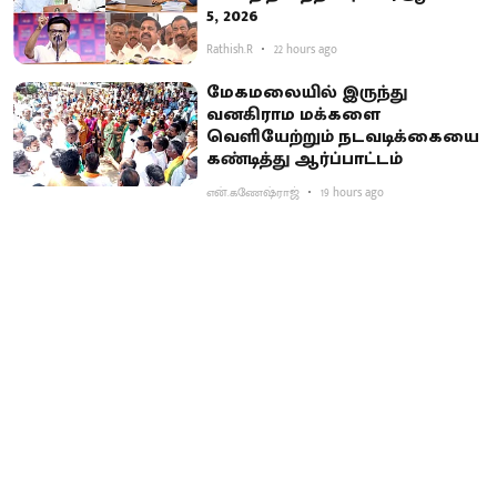
5, 2026
Rathish.R
22 hours ago
மேகமலையில் இருந்து
வனகிராம மக்களை
வெளியேற்றும் நடவடிக்கையை
கண்டித்து ஆர்ப்பாட்டம்
என்.கணேஷ்ராஜ்
19 hours ago