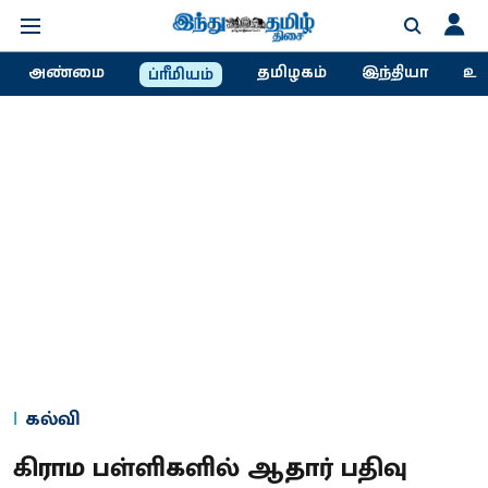
அண்மை
தமிழகம்
இந்தியா
உல
ப்ரீமியம்
கல்வி
கிராம பள்ளிகளில் ஆதார் பதிவு