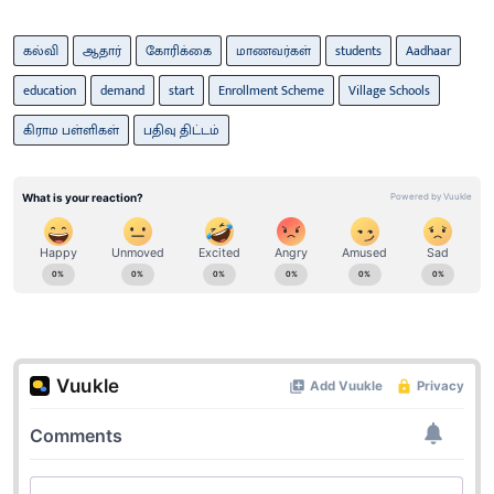
கல்வி
ஆதார்
கோரிக்கை
மாணவர்கள்
students
Aadhaar
education
demand
start
Enrollment Scheme
Village Schools
கிராம பள்ளிகள்
பதிவு திட்டம்