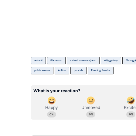
கல்வி
கோவை
பள்ளி மாணவர்கள்
சிற்றுண்டி
பொதுத்
public exams
Action
provide
Evening Snacks