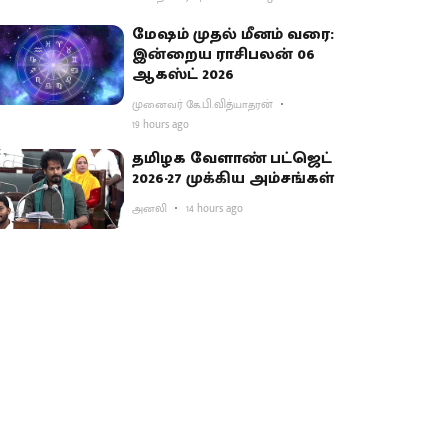
மேஷம் முதல் மீனம் வரை:
இன்றைய ராசிபலன் 06
ஆகஸ்ட் 2026
முனைவர் கே.பி.வித்யாதரன்
19 hours ago
தமிழக வேளாண் பட்ஜெட்
2026-27 முக்கிய அம்சங்கள்
அனலி
14 hours ago