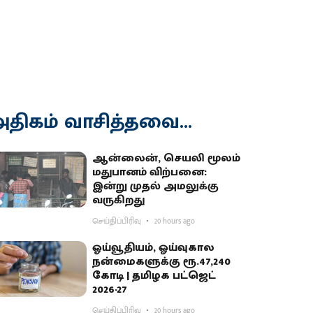
திகம் வாசித்தவை...
ஆன்லைன், செயலி மூலம்
மதுபானம் விற்பனை:
இன்று முதல் அமலுக்கு
வருகிறது
செய்திப்பிரிவு
20 hours ago
ஓய்வூதியம், ஓய்வுகால
நன்மைகளுக்கு ரூ.47,240
கோடி | தமிழக பட்ஜெட்
2026-27
செய்திப்பிரிவு
20 hours ago