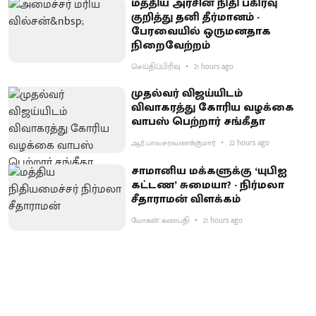
மத்திய அரசின் நிதி பகிர்வு
குறித்து தனி தீர்மானம் -
பேரவையில் ஒருமனதாக
நிறைவேற்றம்
செய்திப்பிரிவு
21 hours ago
முதல்வர் விஜய்யிடம்
விவாகரத்து கோரிய வழக்கை
வாபஸ் பெற்றார் சங்கீதா
ஆர்.பாலசரவணக்குமார்
22 hours ago
சாமானிய மக்களுக்கு ‘யுபிஐ
கட்டண’ சுமையா? - நிர்மலா
சீதாராமன் விளக்கம்
மோகன் கணபதி
21 hours ago