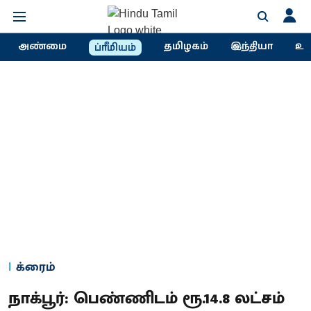
அண்மை
தமிழகம்
இந்தியா
உல
ப்ரீமியம்
க்ரைம்
நாக்பூர்: பெண்ணிடம் ரூ.14.8 லட்சம்