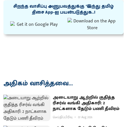
சிறந்த வாசிப்பு அனுபவத்துக்கு ‘இந்து தமிழ்
திசை App-ஐ பயன்படுத்துக..!
அதிகம் வாசித்தவை...
அடையாறு ஆற்றில் குதித்த
ரிசர்வ் வங்கி அதிகாரி: 2
நாட்களாக தேடும் பணி தீவிரம்
செய்திப்பிரிவு
07 Aug 2026