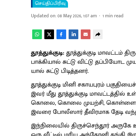
செய்திப்பிரிவு
Updated on
:
08 May 2026, 1:07 am
1
min read
தூத்துக்குடி:
தூத்​துக்​குடி மாவட்​டம் த
பாக்​கி​யால் சுட்டு விட்டு தப்​பியோட ம
யால் சுட்டு பிடித்​தனர்.
தூத்​துக்​குடி மினி சகாயபுரம் பகு​தி​யை
இவர் மீது தூத்​துக்​குடி மாவட்​டத்​தில
கொலை, கொலை முயற்​சி, கொள்ளை உள்​ள
இவரை போலீ​ஸார் தீவிர​மாக தேடி வந்​
இந்​நிலை​யில் திருச்​செந்​தூர் அரு
ஒரு வீட்​டில் மரிய அந்​தோனி தங்கி இர