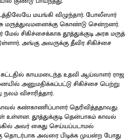
ி​யில் குண்டு பாய்ந்​தது.
திலேயே மயங்கி விழுந்​தார். போலீ​ஸார்
சு மருத்​து​வ​மனைக்கு கொண்டு சென்​றனர்.
மேல் சிகிச்​சைக்​காக தூத்​துக்​குடி அரசு மருத்​
டுள்​ளார். அங்கு அவருக்கு தீவிர சிகிச்சை
ல் சுட்​ட​தில் காயமடைந்த உதவி ஆய்​வாளர் ராஜ
​மனை​யில் அனு​ம​திக்​கப்​பட்டு சிகிச்சை பெற்று
நலம் விசா​ரித்​தார்.
காவல் கண்​காணிப்​பாளர் தெரி​வித்​த​தாவது:
ள் உள்​ளன. தூத்​துக்​குடி தென்​பாகம் காவல்
கில் அவர் கைது செய்​யப்​ப​டா​மல்
கு தொடர்​பாக அவரை பிடிக்க முயன்ற போது