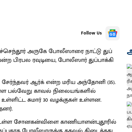
Follow Us
அ
ிருச்​செந்​தூர் அருகே போலீ​ஸாரை நாட்டு துப்​
ுயன்ற பிரபல ரவுடியை, போலீ​ஸார் துப்​பாக்​கி​
ச் சேர்ந்​தவர் ஆர்க் என்ற மரிய அந்​தோனி (35).
் உள்ள பல்​வேறு காவல் நிலை​யங்​களில்
ிட்ட சுமார் 30 வழக்​கு​கள் உள்​ளன.
தனர்.
கே உள்ள சோனகன்​விளை காணி​யாளன்​புதூரில்
ுப்​ப​தாக போலீ​ஸாருக்கு தகவல் கிடைத்​தது.