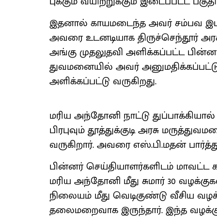
புக்​கும் வயிற்​றுக்​கும் இடைப்​பட்ட பகு​த
இதனால் காயமடைந்த அவர் சம்பவ இடத்​
அவரை உடனடி​யாக திருச்​செந்​தூர் அர
அங்கு முதலுதவி அளிக்​கப்​பட்ட பின்​னர் 
து​வ​மனை​யில் அவர் அனு​ம​திக்​கப்​பட்​
அளிக்​கப்​பட்டு வருகிறது.
மரிய அந்​தோனி நாட்டு துப்​பாக்​கி​யா
பிரபு​வும் தூத்​துக்​குடி அரசு மருத்​து​வ
வரு​கிறார். அவரை எஸ்​.பி.மதன் பார்த்து 
பின்​னர் செய்​தி​யாளர்​களிடம் மாவட்ட 
மரிய அந்​தோனி மீது சுமார் 30 வழக்​கு​க
நிலை​யம் மீது வெடிகுண்டு வீசிய வழக்​
தலைமறை​வாக இருந்​தார். இந்த வழக்