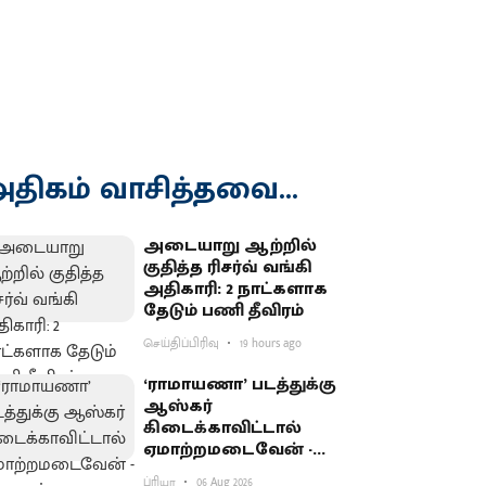
திகம் வாசித்தவை...
அடையாறு ஆற்றில்
குதித்த ரிசர்வ் வங்கி
அதிகாரி: 2 நாட்களாக
தேடும் பணி தீவிரம்
செய்திப்பிரிவு
19 hours ago
‘ராமாயணா’ படத்துக்கு
ஆஸ்கர்
கிடைக்காவிட்டால்
ஏமாற்றமடைவேன் -
மகாராஷ்டிர முதல்வர்
ப்ரியா
06 Aug 2026