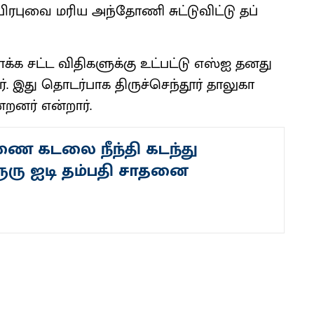
பிரபுவை மரிய அந்​தோணி சுட்​டு​விட்டு தப்​
க சட்ட விதி​களுக்கு உட்​பட்டு எஸ்ஐ தனது
ளார். இது தொடர்​பாக திருச்​செந்​தூர் தாலுகா
றனர் என்​றார்.
ிணை கடலை நீந்தி கடந்து
ரு ஐடி தம்பதி சாதனை