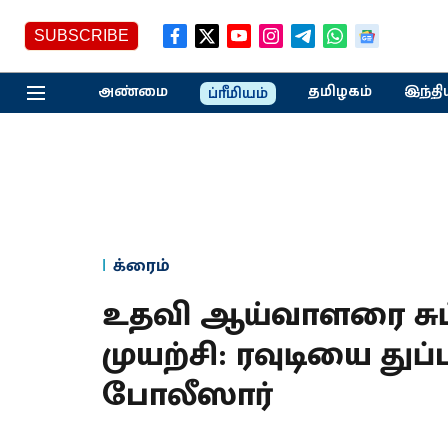
SUBSCRIBE
அண்மை
தமிழகம்
இந்தி
ப்ரீமியம்
க்ரைம்
உதவி ஆய்வாளரை சுட்
முயற்சி: ரவுடியை துப்பா
போலீஸார்