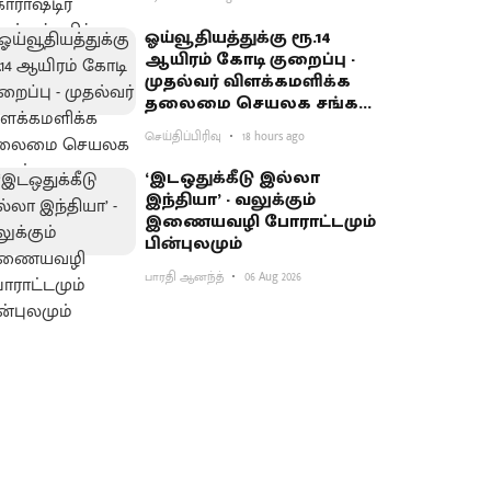
பகிர்வு
ஓய்வூதியத்துக்கு ரூ.14
ஆயிரம் கோடி குறைப்பு -
முதல்வர் விளக்கமளிக்க
தலைமை செயலக சங்கம்
வலியுறுத்தல்
செய்திப்பிரிவு
18 hours ago
‘இடஒதுக்கீடு இல்லா
இந்தியா’ - வலுக்கும்
இணையவழி போராட்டமும்
பின்புலமும்
பாரதி ஆனந்த்
06 Aug 2026