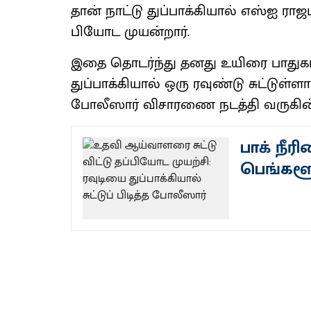
தான் நாட்டு துப்​பாக்​கி​யால் எஸ்ஐ ராஜ
பியோட முயன்​றார்.
இதை தொடர்ந்து தனது உயிரை பாது​காக்
துப்​பாக்​கி​யால் ஒரு ரவுண்டு சுட்​டுள்​
போலீ​ஸார் விசா​ரணை நடத்தி வரு​கின்​
பாக் நீர
பெங்களூ