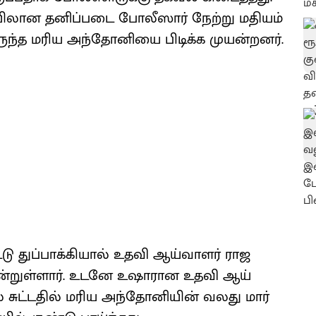
​லான தனிப்​படை போலீ​ஸார் நேற்று மதி​யம்
இருந்த மரிய அந்​தோனியை பிடிக்க முயன்​றனர்.
ு துப்​பாக்​கி​யால் உதவி ஆய்​வாளர் ராஜ
முயன்​றுள்​ளார். உடனே உஷா​ரான உதவி ஆய்​
ல் சுட்​ட​தில் மரிய அந்​தோனி​யின் வலது மார்​