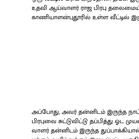
உதவி ஆய்​வாளர் ராஜ பிரபு தலை​மையி
காணி​யாளன்​புதூரில் உள்ள வீட்​டில் 
அப்​போது, அவர் தன்​னிடம் இருந்த நாட்ட
பிரபுவை சுட்​டு​விட்டு தப்​பித்து ஓட 
வாளர் தன்​னிடம் இருந்த துப்​பாக்​கி​யா