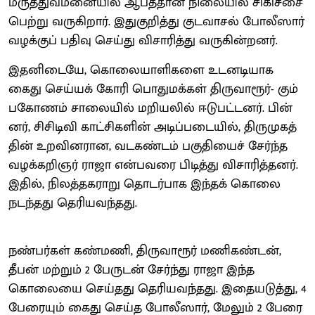
மருத்​து​வ​மனை​யில் ஆபத்​தான நிலை​யில் சிகிச்சை
பெற்று வரு​கிறார். இதுகுறித்து குட​வாசல் போலீ​ஸார்
வழக்​குப் பதிவு செய்து விசா​ரித்து வரு​கின்​றனர்.
இதனிடையே, கொலை​யாளிகளை உடனடி​யாக
கைது செய்​யக் கோரி பொது​மக்​கள் திரு​வாரூர்- கும்​
பகோணம் சாலை​யில் மறியலில் ஈடு​பட்​டனர். பின்​
னர், சிசிடிவி காட்​சிகளின் அடிப்​படை​யில், திரு​முகத்​
தின் உறவின​ரான, வடகண்​டம் பகு​தி​யைச் சேர்ந்த
வழக்​கறிஞர் ராஜா என்​பவரை பிடித்து விசா​ரித்​தனர்.
இதில், நிலத்​தக​ராறு தொடர்​பாக இந்​தக் கொலை
நடந்​தது தெரிய​வந்​தது.
நண்​பர்​கள் கண்​மணி, திரு​வாரூர் மணி​கண்​டன்,
தீபன் மற்​றும் 2 பேருடன் சேர்ந்து ராஜா இந்த
கொலையை செய்​தது தெரிய​வந்​தது. இதையடுத்​து, 4
பேரையும் கைது செய்த போலீ​ஸார்​, மேலும்​ 2 பேரை