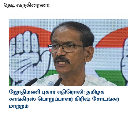
தேடி வரு​கின்​றனர்​.
ஜோதிமணி புகார் எதிரொலி: தமிழக
காங்கிரஸ் பொறுப்பாளர் கிரிஷ் சோடங்கர்
மாற்றம்