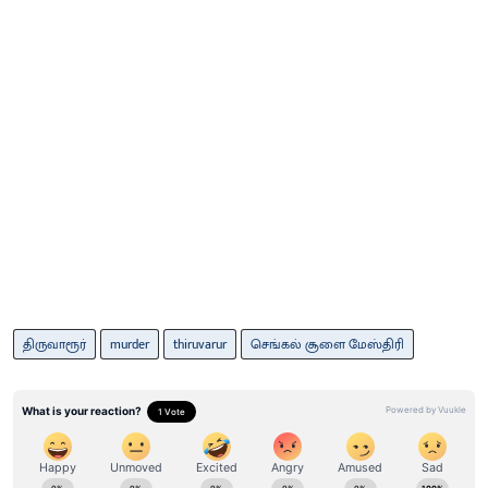
திருவாரூர்
murder
thiruvarur
செங்கல் சூளை மேஸ்திரி