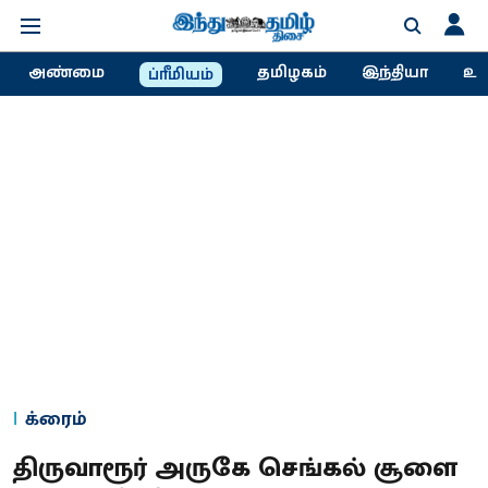
அண்மை
தமிழகம்
இந்தியா
உல
ப்ரீமியம்
க்ரைம்
திருவாரூர் அருகே செங்கல் சூளை