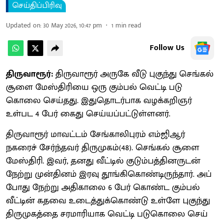
செய்திப்பிரிவு
Updated on
:
30 May 2026, 10:47 pm
1
min read
Follow Us
திருவாரூர்:
​​திரு​வாரூர் அருகே வீடு புகுந்து செங்​கல்
சூளை மேஸ்​திரியை ஒரு கும்​பல் வெட்டி படு​
கொலை செய்​தது. இதுதொடர்​பாக வழக்​கறிஞர்
உள்பட 4 பேர் கைது செய்​யப்​பட்​டுள்​ளனர்.
திரு​வாரூர் மாவட்​டம் சேங்​காலிபுரம் எம்​ஜிஆர்
நகரைச் சேர்ந்​தவர் திரு​முகம்​(48). செங்​கல் சூளை
மேஸ்​திரி. இவர், தனது வீட்​டில் குடும்​பத்​தினருடன்
நேற்று முன்​தினம் இரவு தூங்​கி​கொண்​டிருந்​தார். அப்​
போது நேற்று அதி​காலை 6 பேர் கொண்ட கும்​பல்
வீட்​டின் கதவை உடைத்​துக்​கொண்டு உள்ளே புகுந்து
திரு​முகத்தை சரமாரி​யாக வெட்டி படு​கொலை செய்​