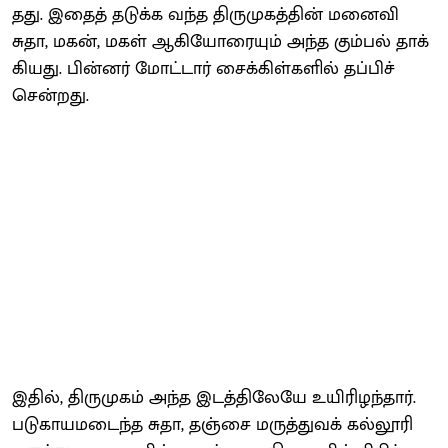
தது. இதைத் தடுக்க வந்த திரு​முகத்​தின் மனைவி
சுதா, மகன், மகள் ஆகியோரை​யும் அந்த கும்​பல் தாக்​
கியது. பின்​னர் மோட்​டார் சைக்​கிள்​களில் தப்​பிச்
சென்​றது.
இதில், திரு​முகம் அந்த இடத்​திலேயே உயி​ரிழந்​தார்.
படு​காயமடைந்த சுதா, தஞ்சை மருத்​து​வக் கல்​லூரி