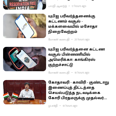
பாரதி ஆனந்த்
17 hours ago
யுபிஐ பரிவர்த்தனைக்கு
கட்டணம் வசூல் -
மக்களவையில் மசோதா
நிறைவேற்றம்
மோகன் கணபதி
20 hours ago
யுபிஐ பரிவர்த்தனை கட்டண
வசூல் பின்னணியில்
அமெரிக்கா: காங்கிரஸ்
குற்றச்சாட்டு
மோகன் கணபதி
18 hours ago
கோதாவரி - காவிரி - குண்டாறு
இணைப்புத் திட்டத்தை
செயல்படுத்த நடவடிக்கை
கோரி பிரதமருக்கு முதல்வர்
விஜய் கடிதம்
மு.சக்தி
18 hours ago