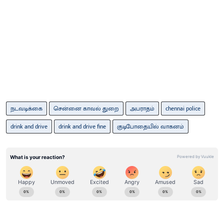
நடவடிக்கை
சென்னை காவல் துறை
அபராதம்
chennai police
drink and drive
drink and drive fine
குடிபோதையில் வாகனம்