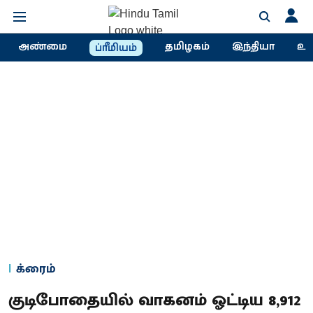
அண்மை
தமிழகம்
இந்தியா
உல
ப்ரீமியம்
க்ரைம்
குடிபோதையில் வாகனம் ஓட்டிய 8,912