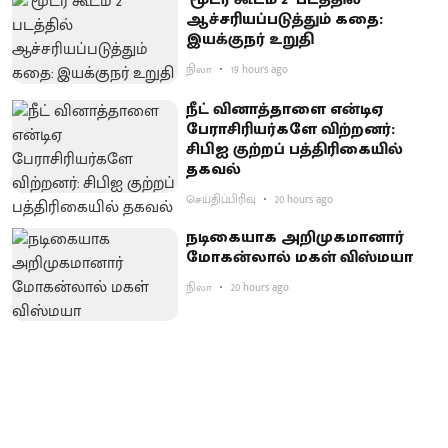
ஆச்சரியப்படுத்​தும் கதை:
இயக்குநர் உறுதி
நிலா
19 hours ago
நீட் வினாத்தாளை என்டிஏ
பேராசிரியர்களே விற்றனர்:
சிபிஐ குற்றப் பத்திரிகையில்
தகவல்
செய்திப்பிரிவு
20 hours ago
நடிகையாக அறிமுகமானார்
மோகன்லால் மகள் விஸ்மயா
நிலா
20 hours ago