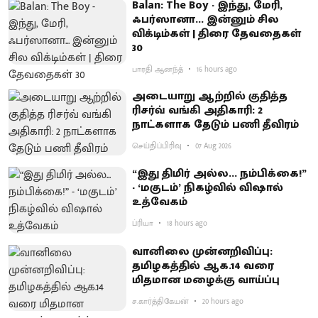
Balan: The Boy - இந்து, மேரி,
ஃபர்ஸானா... இன்னும் சில
விக்டிம்கள் | திரை தேவதைகள்
30
பாரதி ஆனந்த்
16 hours ago
அடையாறு ஆற்றில் குதித்த
ரிசர்வ் வங்கி அதிகாரி: 2
நாட்களாக தேடும் பணி தீவிரம்
செய்திப்பிரிவு
07 Aug 2026
“இது திமிர் அல்ல... நம்பிக்கை!”
- ‘மகுடம்’ நிகழ்வில் விஷால்
உத்வேகம்
ப்ரியா
18 hours ago
வானிலை முன்னறிவிப்பு:
தமிழகத்தில் ஆக.14 வரை
மிதமான மழைக்கு வாய்ப்பு
ச.கார்த்திகேயன்
20 hours ago