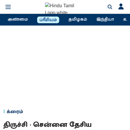
அண்மை
தமிழகம்
இந்தியா
உல
ப்ரீமியம்
க்ரைம்
திருச்சி - சென்னை தேசிய