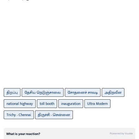
திறப்பு
தேசிய நெடுஞ்சாலை
சோதனைச் சாவடி
அதிநவீன
national highway
toll booth
inauguration
Ultra Modern
Trichy - Chennai
திருச்சி - சென்னை