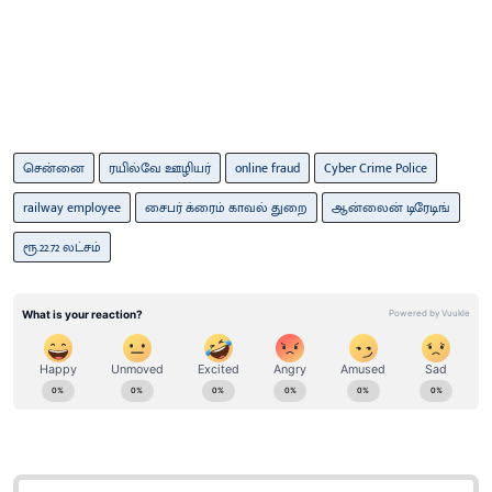
சென்னை
ரயில்வே ஊழியர்
online fraud
Cyber ​​Crime Police
railway employee
சைபர் க்ரைம் காவல் துறை
ஆன்லைன் டிரேடிங்
ரூ.22.72 லட்சம்