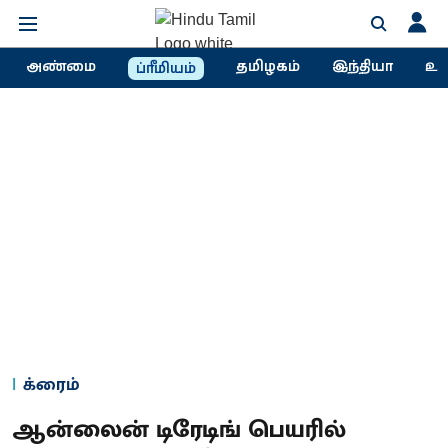
அண்மை
தமிழகம்
இந்தியா
உல
ப்ரீமியம்
க்ரைம்
ஆன்லைன் டிரேடிங் பெயரில்