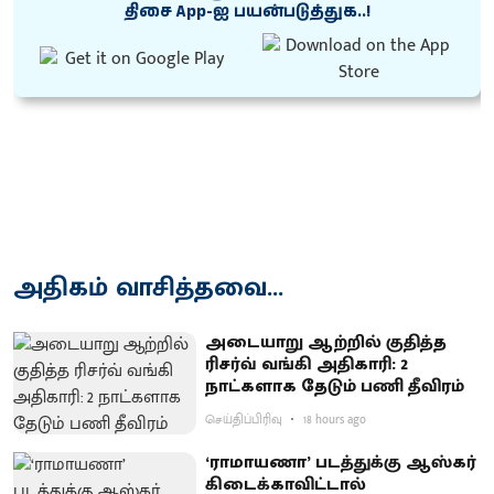
திசை App-ஐ பயன்படுத்துக..!
அதிகம் வாசித்தவை...
அடையாறு ஆற்றில் குதித்த
ரிசர்வ் வங்கி அதிகாரி: 2
நாட்களாக தேடும் பணி தீவிரம்
செய்திப்பிரிவு
18 hours ago
‘ராமாயணா’ படத்துக்கு ஆஸ்கர்
கிடைக்காவிட்டால்