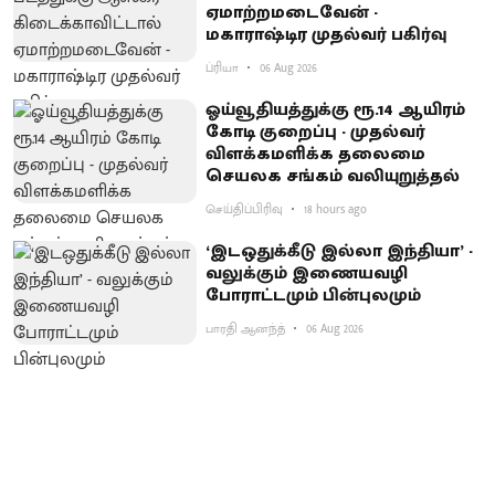
ஏமாற்றமடைவேன் -
மகாராஷ்டிர முதல்வர் பகிர்வு
ப்ரியா
06 Aug 2026
ஓய்வூதியத்துக்கு ரூ.14 ஆயிரம்
கோடி குறைப்பு - முதல்வர்
விளக்கமளிக்க தலைமை
செயலக சங்கம் வலியுறுத்தல்
செய்திப்பிரிவு
18 hours ago
‘இடஒதுக்கீடு இல்லா இந்தியா’ -
வலுக்கும் இணையவழி
போராட்டமும் பின்புலமும்
பாரதி ஆனந்த்
06 Aug 2026