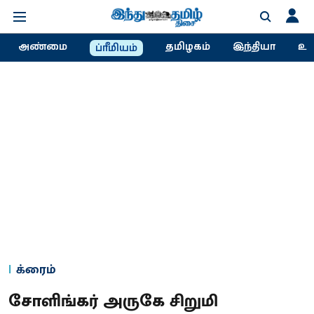
அண்மை
தமிழகம்
இந்தியா
உல
ப்ரீமியம்
க்ரைம்
சோளிங்கர் அருகே சிறுமி