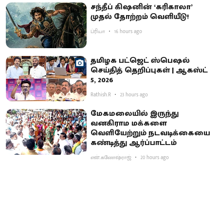
சந்தீப் கிஷனின் ‘கரிகாலா’
முதல் தோற்றம் வெளியீடு!
ப்ரியா
16 hours ago
தமிழக பட்ஜெட் ஸ்பெஷல்
செய்தித் தெறிப்புகள் | ஆகஸ்ட்
5, 2026
Rathish.R
23 hours ago
மேகமலையில் இருந்து
வனகிராம மக்களை
வெளியேற்றும் நடவடிக்கையை
கண்டித்து ஆர்ப்பாட்டம்
என்.கணேஷ்ராஜ்
20 hours ago