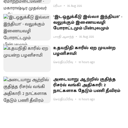
ப்ரியா
06 Aug 2026
‘இடஒதுக்கீடு இல்லா இந்தியா’ -
வலுக்கும் இணையவழி
போராட்டமும் பின்புலமும்
பாரதி ஆனந்த்
06 Aug 2026
உதயநிதி காரில் ஏற முயன்ற
பழனிசாமி
செய்திப்பிரிவு
18 hours ago
அடையாறு ஆற்றில் குதித்த
ரிசர்வ் வங்கி அதிகாரி: 2
நாட்களாக தேடும் பணி தீவிரம்
செய்திப்பிரிவு
16 hours ago