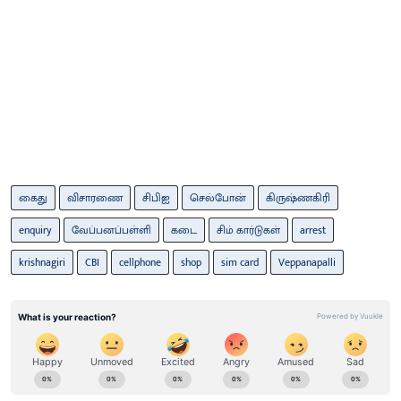
கைது
விசாரணை
சிபிஐ
செல்போன்
கிருஷ்ணகிரி
enquiry
வேப்பனப்பள்ளி
கடை
சிம் கார்டுகள்
arrest
krishnagiri
CBI
cellphone
shop
sim card
Veppanapalli