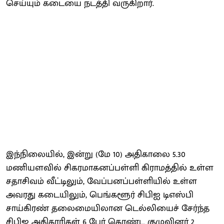
செய்யும் கடையை நடத்தி வருகிறார்.
இந்நிலையில், இன்று (மே 10) அதிகாலை 5.30
மணியளவில் சிகரமாகனப்பள்ளி கிராமத்தில் உள்ள
சதாசிவம் வீட்டிலும், வேப்பனப்பள்ளியில் உள்ள
அவரது கடையிலும், பெங்களூர் சிபிஐ டிஎஸ்பி
சாய்கிரண் தலைமையிலான டெல்லியைச் சேர்ந்த
சிபிஐ அதிகாரிகள் 6 பேர் கொண்ட குழுவினர் 2