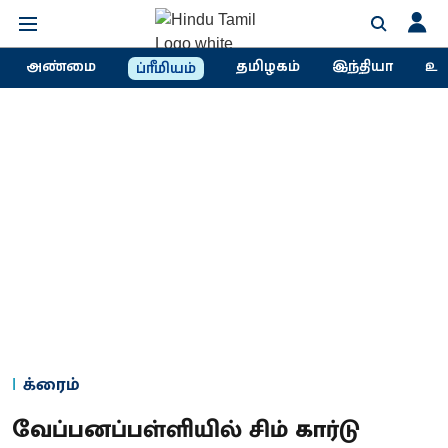
அண்மை
தமிழகம்
இந்தியா
உல
ப்ரீமியம்
க்ரைம்
வேப்பனப்பள்ளியில் சிம் கார்டு