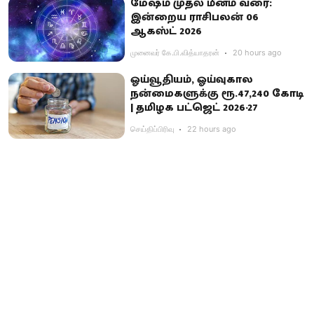
மேஷம் முதல் மீனம் வரை:
இன்றைய ராசிபலன் 06
ஆகஸ்ட் 2026
முனைவர் கே.பி.வித்யாதரன்
20 hours ago
ஓய்வூதியம், ஓய்வுகால
நன்மைகளுக்கு ரூ.47,240 கோடி
| தமிழக பட்ஜெட் 2026-27
செய்திப்பிரிவு
22 hours ago