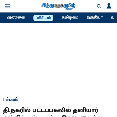
அண்மை
தமிழகம்
இந்தியா
உல
ப்ரீமியம்
க்ரைம்
தி.நகரில் பட்டப்​பகலில் தனியார்