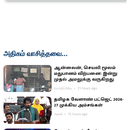
அதிகம் வாசித்தவை...
ஆன்லைன், செயலி மூலம்
மதுபானம் விற்பனை: இன்று
முதல் அமலுக்கு வருகிறது
செய்திப்பிரிவு
21 hours ago
தமிழக வேளாண் பட்ஜெட் 2026-
27 முக்கிய அம்சங்கள்
அனலி
15 hours ago