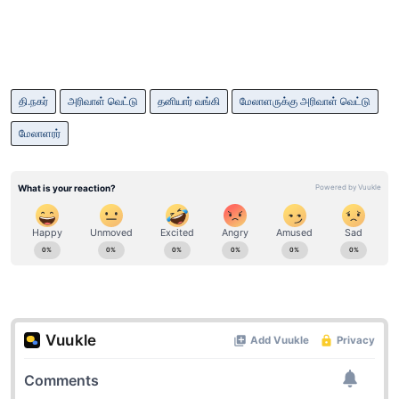
தி.நகர்
அரிவாள் வெட்டு
தனியார் வங்கி
மேலாள​ருக்கு அரிவாள் வெட்டு
மேலாள​ரர்