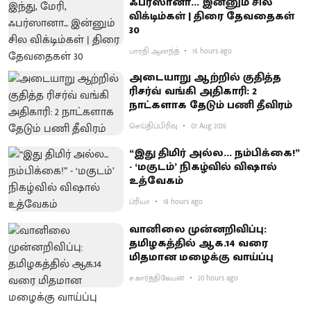
ஃபர்ஸானா... இன்னும் சில
விக்டிம்கள் | திரை தேவதைகள்
30
பாரதி ஆனந்த்
16 hours ago
அடையாறு ஆற்றில் குதித்த
ரிசர்வ் வங்கி அதிகாரி: 2
நாட்களாக தேடும் பணி தீவிரம்
செய்திப்பிரிவு
07 Aug 2026
“இது திமிர் அல்ல... நம்பிக்கை!”
- ‘மகுடம்’ நிகழ்வில் விஷால்
உத்வேகம்
ப்ரியா
18 hours ago
வானிலை முன்னறிவிப்பு:
தமிழகத்தில் ஆக.14 வரை
மிதமான மழைக்கு வாய்ப்பு
ச.கார்த்திகேயன்
20 hours ago