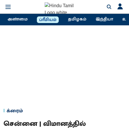
அண்மை
தமிழகம்
இந்தியா
உல
ப்ரீமியம்
க்ரைம்
சென்னை | விமானத்தில்