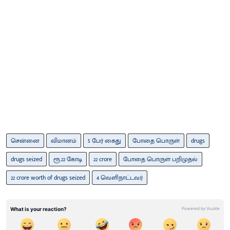
சென்னை
விமானம்
5 பேர் கைது
போதை பொருள்
drugs
drugs seized
ரூ.22 கோடி
22 crore
போதை பொருள் பறிமுதல்
22 crore worth of drugs seized
4 வெளிநாட்டவர்