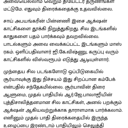
அவையெல்லாம் வெறும் தியேட்டர் தருணங்கள்
மட்டுமே. எதுவும் திரைக்கதைக்கு உதவவில்லை.
சாய் அபயங்கரின் பின்னணி இசை ஆக்‌ஷன்
காட்சிகளை தூக்கி நிறுத்துகிறது. சில இடங்களில்
காதுகளை பதம் பார்க்கவும் தவறவில்லை.
பாடல்களும் அவை வைக்கப்பட்ட இடங்களும் மாஸ்
ரகம். ஒளிப்பதிவாளர் ஜி.கே.விஷ்ணு, கருப்பு வரும்
காட்சிகளில் விஸ்வரூபம் எடுத்து ஆடியுள்ளார்.
முந்தைய சில படங்களோடு ஒப்பிடுகையில்
சூர்யாவுக்கு இது நிச்சயம் இது சிறப்பான கம்பேக்
என்பதில் சந்தேகமில்லை. சூர்யாவின் திரை
ஆளுமை, முதல் பாதியில் ஆர்.ஜே.பாலாஜியின்
புத்திசாலித்தனமான சில காட்சிகள், அனல் பறக்கும்
ஆக்‌ஷன் ஆகியவற்றுக்காக தாராளமாக பார்க்கலாம்.
எனினும் முதல் பாதி திரைக்கதையில் இருந்த
உழைப்பை இரண்டாம் பாதியிலும் செலுத்தி