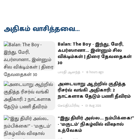
அதிகம் வாசித்தவை...
Balan: The Boy - இந்து, மேரி,
ஃபர்ஸானா... இன்னும் சில
விக்டிம்கள் | திரை தேவதைகள்
30
பாரதி ஆனந்த்
18 hours ago
அடையாறு ஆற்றில் குதித்த
ரிசர்வ் வங்கி அதிகாரி: 2
நாட்களாக தேடும் பணி தீவிரம்
செய்திப்பிரிவு
07 Aug 2026
“இது திமிர் அல்ல... நம்பிக்கை!”
- ‘மகுடம்’ நிகழ்வில் விஷால்
உத்வேகம்