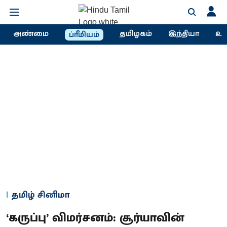
அண்மை
தமிழகம்
இந்தியா
உல
ப்ரீமியம்
தமிழ் சினிமா
‘கருப்பு’ விமர்சனம்: சூர்யாவின்