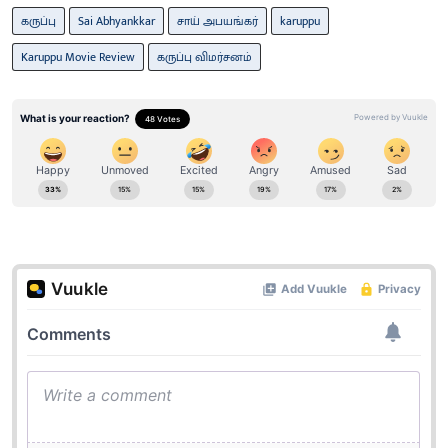
கருப்பு
Sai Abhyankkar
சாய் அபயங்கர்
karuppu
Karuppu Movie Review
கருப்பு விமர்சனம்