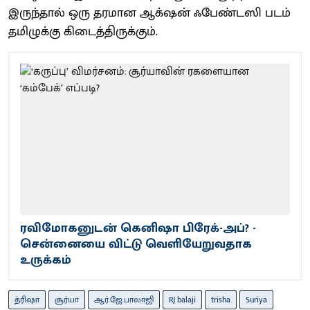
இருந்தால் ஒரு தரமான ஆக்‌ஷன் ஃபேண்டஸி படம்
தமிழுக்கு கிடைத்திருக்கும்.
ரவிமோகனுடன் கெனிஷா பிரேக்-அப்? -
சென்னையை விட்டு வெளியேறுவதாக
உருக்கம்
த்ரிஷா
சூர்யா
ஆர்.ஜே.பாலாஜி
RJ balaji
trisha
Suriya