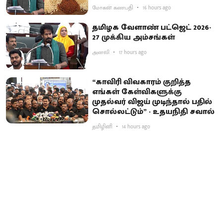
மோகன் கணபதி
16 hours ago
தமிழக வேளாண் பட்ஜெட் 2026-
27 முக்கிய அம்சங்கள்
அனலி
17 hours ago
“காவிரி விவகாரம் குறித்த
எங்கள் கேள்விகளுக்கு
முதல்வர் விஜய் முடிந்தால் பதில்
சொல்லட்டும்” - உதயநிதி சவால்
தமிழினி
14 hours ago