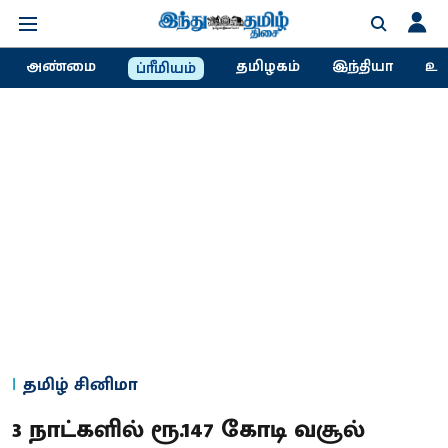
அண்மை
தமிழகம்
இந்தியா
உல
ப்ரீமியம்
தமிழ் சினிமா
3 நாட்களில் ரூ.147 கோடி வசூல்