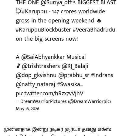
THE ONE
@Suriya_offl
's BIGGEST BLAST
💥
#Karuppu
- 147 crores worldwide
gross in the opening weekend 🔥
#KaruppuBlockbuster
#VeeraBhadrudu
on the big screens now!
A
@SaiAbhyankkar
Musical
🎵
@trishtrashers
@RJ_Balaji
@dop_gkvishnu
@prabhu_sr
#Indrans
@natty_nataraj
#Swasika
…
pic.twitter.com/hRzx7vVjhV
— DreamWarriorPictures (@DreamWarriorpic)
May 18, 2026
முன்னதாக இன்று நடிகர் சூர்யா தனது எக்ஸ்