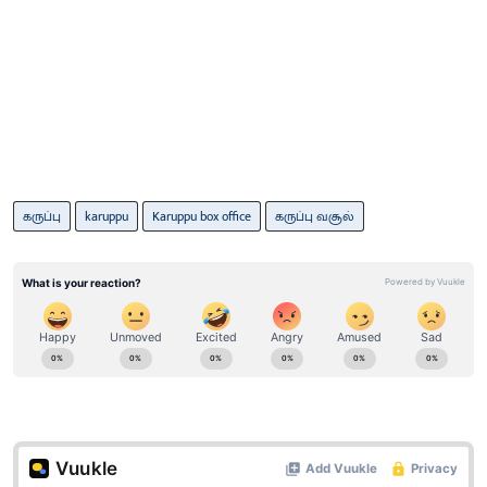
கருப்பு
karuppu
Karuppu box office
கருப்பு வசூல்