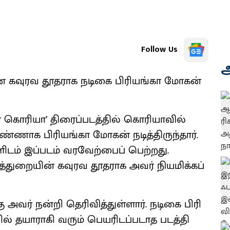
Follow Us
அ
கான கவுரவ தூத​ராக நடிகை பிரி​யங்கா மோகன்
கொரி​யா’ திரைப்​படத்​தில் கொரி​யா​வில்
ெண்​ணாக பிரி​யங்கா மோகன் நடித்​திருந்​தார்.
களிடம் இப்​படம் வரவேற்​பைப் பெற்​றது.
்​துறை​யின் கவுரவ தூதராக அவர் நியமிக்​கப்​
 அவர் நன்றி தெரிவித்துள்​ளார். நடிகை பிரி​
் தயா​ராகி வரும் பெயரிடப்​ப​டாத படத்​தி​