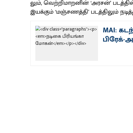
லும், வெற்​றி​மாறனின் ‘அரசன்’ படத்​தில
இயக்​கும் ‘மஞ்​சணத்​தி’ படத்​தி​லும்​ நடி
MAI: கடந
பிரேக்-அ