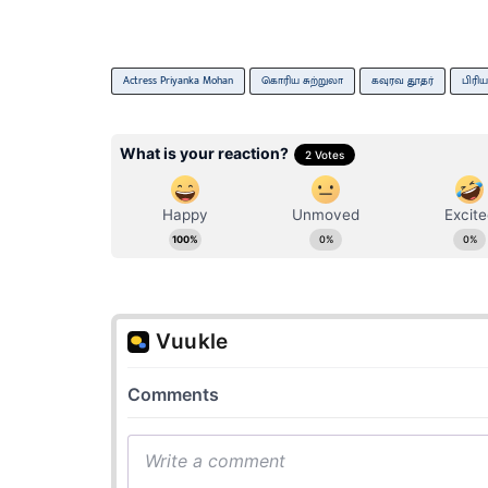
Actress Priyanka Mohan
கொரிய சுற்​றுலா
கவுரவ தூத​ர்
பிரி