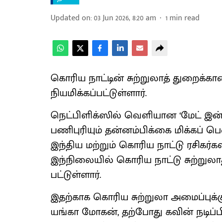
Updated on
:
03 Jun 2026, 8:20 am
1
min read
கொரிய நாட்​டின் சுற்​றுலாத் துறைக்​
நியமிக்​கப்​பட்​டுள்​ளார்.
நெட்​பிளிக்​ஸில் வெளி​யான ‘மேட் இன் 
பணிபுரி​யும் தன்​னம்​பிக்கை மிக்​கப் ப
இந்​திய மற்​றும் கொரிய நாட்டு ரசிகர்​
இந்நிலையில் கொரிய நாட்டு சுற்​றுலாத
பட்​டுள்​ளார்.
இதற்​காக கொரிய சுற்​றுலா அமைப்​புக்கு
யங்கா மோகன், தற்​போது கவின் நடிப்​பில