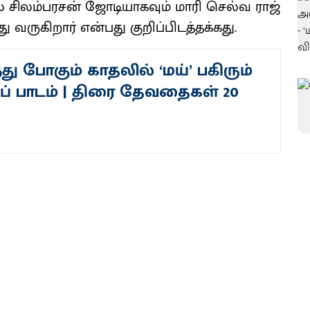
் சிலம்​பரசன் ஜோடி​யாக​வும் மாரி செல்​வ​ ராஜ்
த்​து வரு​கிறார் என்பது குறிப்பிடத்தக்கது.
்து போகும் காதலில் ‘மய்’ பகிரும்
ப் பாடம் | திரை தேவதைகள் 20