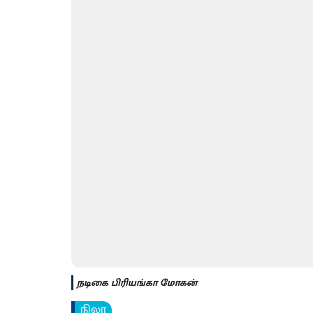
நடிகை பிரி​யங்கா மோகன்
நிலா