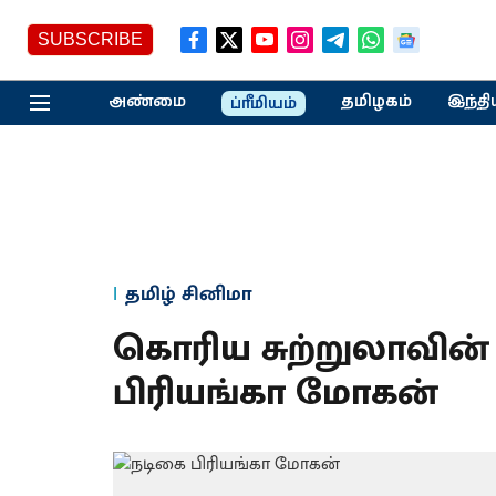
SUBSCRIBE
அண்மை
தமிழகம்
இந்தி
ப்ரீமியம்
தமிழ் சினிமா
கொரிய சுற்றுலா​வின்
பிரியங்கா மோகன்