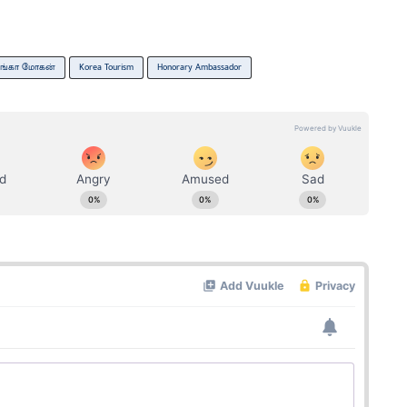
​யங்கா மோகன்
Korea Tourism
Honorary Ambassador