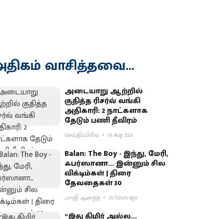
திகம் வாசித்தவை...
அடையாறு ஆற்றில்
குதித்த ரிசர்வ் வங்கி
அதிகாரி: 2 நாட்களாக
தேடும் பணி தீவிரம்
செய்திப்பிரிவு
07 Aug 2026
Balan: The Boy - இந்து, மேரி,
ஃபர்ஸானா... இன்னும் சில
விக்டிம்கள் | திரை
தேவதைகள் 30
பாரதி ஆனந்த்
20 hours ago
“இது திமிர் அல்ல...