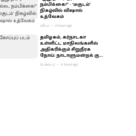
நம்பிக்கை!” - ‘மகுடம்’
நிகழ்வில் விஷால்
உத்வேகம்
ப்ரியா
23 hours ago
தமிழகம், கர்நாடகா
உள்ளிட்ட மாநிலங்களில்
அதிகரிக்கும் சிறுநீரக
நோய்: நாடாளுமன்றக் குழு
எச்சரிக்கை
டெக்ஸ்டர்
16 hours ago