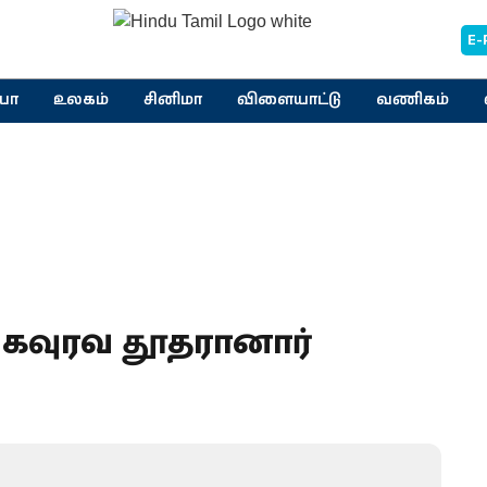
E-
யா
உலகம்
சினிமா
விளையாட்டு
வணிகம்
 கவுரவ தூதரானார்