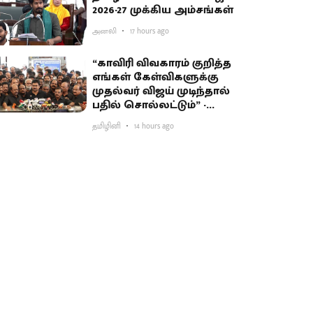
2026-27 முக்கிய அம்சங்கள்
அனலி
17 hours ago
“காவிரி விவகாரம் குறித்த
எங்கள் கேள்விகளுக்கு
முதல்வர் விஜய் முடிந்தால்
பதில் சொல்லட்டும்” -
உதயநிதி சவால்
தமிழினி
14 hours ago