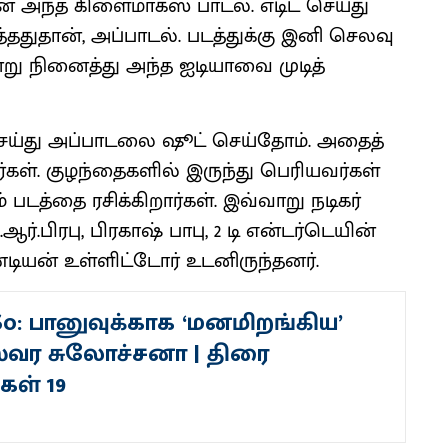
் அந்த கிளை​மாக்ஸ் பாடல். எடிட் செய்து
ுத்​தது​தான், அப்​பாடல். படத்​துக்கு இனி செலவு
ு நினைத்து அந்த ஐடி​யாவை முடித்​
செய்து அப்​பாடலை ஷூட் செய்​தோம். அதைத்​
ர்கள். குழந்​தைகளில் இருந்து பெரிய​வர்​கள்
டத்தை ரசிக்​கிறார்​கள். இவ்வாறு நடிகர்
ர்.பிரபு, பிர​காஷ் ​பாபு, 2 டி என்​டர்​டெ​யின்
டியன் உள்​ளிட்​டோர் உடனிருந்தனர்​.
So: பானுவுக்காக ‘மனமிறங்கிய’
வர சுலோச்சனா | திரை
ள் 19