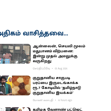
திகம் வாசித்தவை...
ஆன்லைன், செயலி மூலம்
மதுபானம் விற்பனை:
இன்று முதல் அமலுக்கு
வருகிறது
செய்திப்பிரிவு
05 Aug 2026
குறுதானிய சாகுபடி
பரப்பை இருமடங்காக்க
ரூ.7 கோடியில் ‘தமிழ்நாடு
குறுதானிய இயக்கம்’
மோகன் கணபதி
16 hours ago
தமிழக வேளாண் பட்ஜெட்