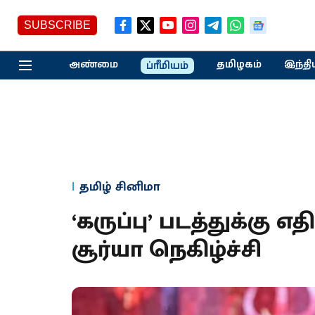
SUBSCRIBE
அண்மை
தமிழகம்
இந்தி
ப்ரீமியம்
தமிழ் சினிமா
‘கருப்​பு’ படத்​துக்கு எ
சூர்யா நெகிழ்ச்சி