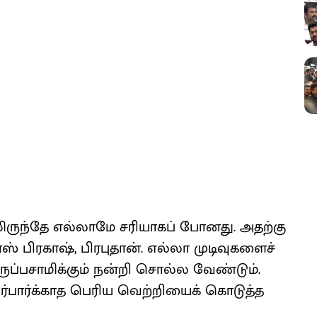
​லிருந்தே எல்​லாமே சரியாகப் போனது. அதற்கு
ஸ் பிர​காஷ், பிரபு​தான். எல்லா முடிவு​களைச்
ருப்​ப​சாமிக்​கும் நன்றி சொல்ல வேண்​டும்.
ர்​பார்க்​காத பெரிய வெற்றியைக் கொடுத்த