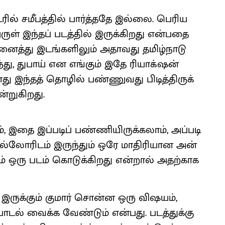
ில் சமீபத்​தில் பார்த்ததே இல்​லை. பெரிய
ுள் இந்​தப் படத்​தில் இருக்​கிறது என்​பதை
த்து இடங்​களி​லும் அதாவது தமிழ்​நாடு
ந்​து, துபாய் என எங்கும் இதே ரியாக் ஷன்
ு இந்​தத் தொழில் பண்​ணுவது பிடித்​திருக்​
்​றுகிறது.
கும், இதை இப்​படிப் பண்ணியிருக்​கலாம், அப்​படி
ல்​லோரிடம் இருந்​தும் ஒரே மாதிரி​யான அன்​
ும் ஒரு படம் கொடுக்​கிறது என்றால் அதற்காக
இருக்​கும் குமார் சொன்ன ஒரு விஷ​யம்,
பாடல் வைக்க வேண்​டும் என்​பது. படத்​துக்கு