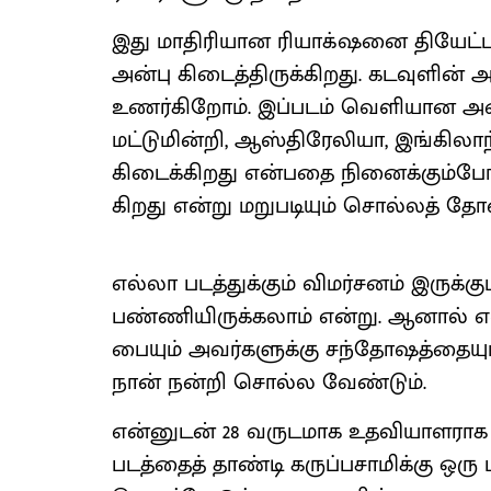
இது மாதிரி​யான ரியாக் ஷனை தியேட்​டர
அன்பு கிடைத்​திருக்கிறது. கடவுளின் அர
உணர்​கிறோம். இப்படம் வெளி​யான அனை
மட்டுமின்​றி, ஆஸ்​திரேலி​யா, இங்​கிலா
கிடைக்​கிறது என்​பதை நினைக்​கும்​போத
கிறது என்று மறுபடி​யும் சொல்​லத் தோன
எல்லா படத்​துக்​கும் விமர்​சனம் இருக்​
பண்​ணி​யிருக்​கலாம் என்​று. ஆனால் எ
பை​யும் அவர்​களுக்கு சந்​தோஷத்​தை​ய
நான் நன்றி சொல்ல வேண்​டும்.
என்​னுடன் 28 வருட​மாக உதவி​யாள​ராக 
படத்தைத் தாண்டி கருப்​ப​சாமிக்கு ஒரு 