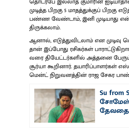
தொடர்பே இல்​லாத குமாரின் ஐடி​யா​தான
முடித்த பிறகு 5 மாதத்​துக்​குப் பிறகு எட
பண்ண வேண்​டாம், இனி முடி​யாது என்ற
திருக்கலாம்.
ஆனால், எடுத்​து​விடலாம் என முடிவு 
தான் இப்​போது ரசிகர்​கள் பாராட்டுகிறா
வரை தியேட்​டர்களில் அத்​தனை பேரும் ப
சூர்யா கூறி​னார். தயாரிப்​பாளர்​கள் எஸ்.ஆ
மென்ட் நிறுவனத்​தின் ராஜ சேகர ​பாண்​
Su from 
சோமேஸ்
தேவதைக