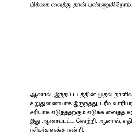
பிக்கை வைத்​து ​தான் பண்ணுகிறோம்.
ஆனால், இந்​தப் படத்​தின் முதல் நாளி
உறு​துணை​யாக இருந்​தது, ட்ரீம் வாரியர்
சரி​யாக எடுத்​ததற்​கும் எடுக்க வைத்த க
இது ஆசைப்​பட்ட வெற்​றி. ஆனால், எதி
ரசிகர்​களுக்கு நன்​றி.