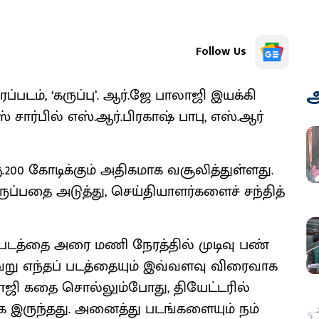
Follow Us
அ
​படம், ‘கருப்​பு’. ஆர்.ஜே பாலாஜி இயக்​கி​
் சார்பில் எஸ்​.ஆர்​.பிர​காஷ் பாபு, எஸ்​.ஆர்​
.200 கோடிக்​கும் அதிகமாக வசூலித்​துள்​ளது.
ப்பதை அடுத்து, செய்​தி​யாளர்​களைச் சந்​தித்​
ு’ படத்தை அரை மணி நேரத்தில் முடிவு பண்​
று எந்​தப் படத்​தை​யும் இவ்​வளவு விரை​வாக
ி கதை சொல்​லும்​போது, தியேட்​டரில்
ை இருந்​தது. அனைத்து படங்​களை​யும் நம்​