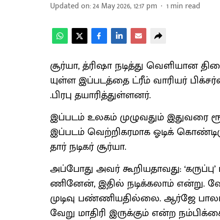
Updated on
:
24 May 2026, 12:17 pm
1
min read
சூர்​யா, த்ரிஷா நடித்து வெளி​யான திரைப்
யுள்ள இப்​படத்தை ட்ரீம் வாரியர் பிக்​சர்ஸ
.பிரபு தயாரித்​துள்ளனர்.
இப்​படம் உலகம் முழு​வதும் இது​வரை ரூ
இப்​படம் வெற்​றிகர​மாக ஓடிக் கொண்​டிரு
தார் நடிகர் சூர்யா.
அப்​போது அவர் கூறிய​தாவது: ‘கருப்​ப
ணினேன், இதில் நடிக்கலாம் என்​று. வே
முடிவு பண்ணியதில்லை. ஆர்ஜே பாலாஜ
வேறு மாதிரி இருக்​கும் என்ற நம்​பிக்க