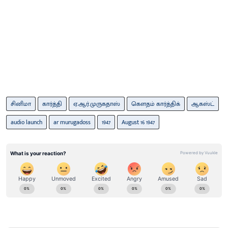
சினிமா
கார்த்தி
ஏ.ஆர்.முருகதாஸ்
கௌதம் கார்த்திக்
ஆகஸ்ட்
audio launch
ar murugadoss
1947
August 16 1947