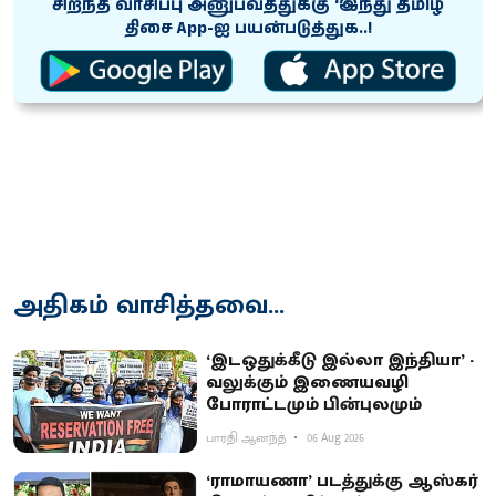
சிறந்த வாசிப்பு அனுபவத்துக்கு ‘இந்து தமிழ்
திசை App-ஐ பயன்படுத்துக..!
அதிகம் வாசித்தவை...
‘இடஒதுக்கீடு இல்லா இந்தியா’ -
வலுக்கும் இணையவழி
போராட்டமும் பின்புலமும்
பாரதி ஆனந்த்
06 Aug 2026
‘ராமாயணா’ படத்துக்கு ஆஸ்கர்