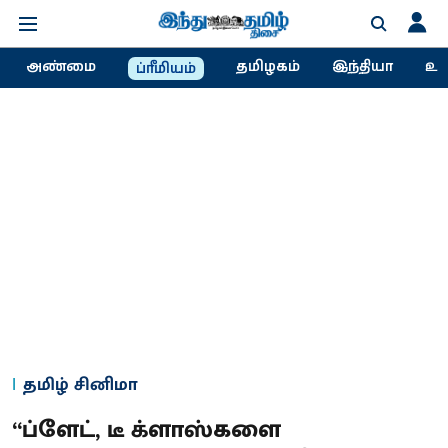
அண்மை
தமிழகம்
இந்தியா
உல
ப்ரீமியம்
தமிழ் சினிமா
“ப்ளேட், டீ க்ளாஸ்களை