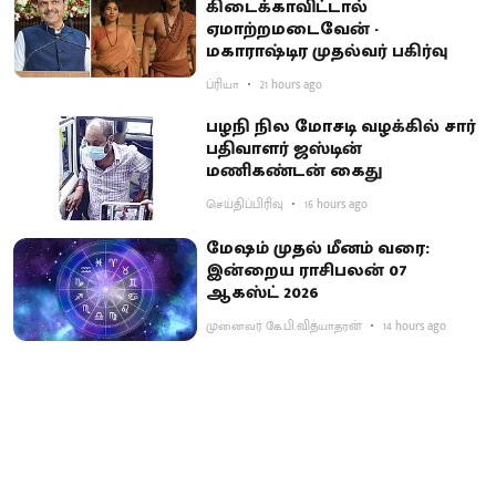
கிடைக்காவிட்டால்
ஏமாற்றமடைவேன் -
மகாராஷ்டிர முதல்வர் பகிர்வு
ப்ரியா
21 hours ago
பழநி நில மோசடி வழக்கில் சார்
பதிவாளர் ஜஸ்டின்
மணிகண்டன் கைது
செய்திப்பிரிவு
16 hours ago
மேஷம் முதல் மீனம் வரை:
இன்றைய ராசிபலன் 07
ஆகஸ்ட் 2026
முனைவர் கே.பி.வித்யாதரன்
14 hours ago