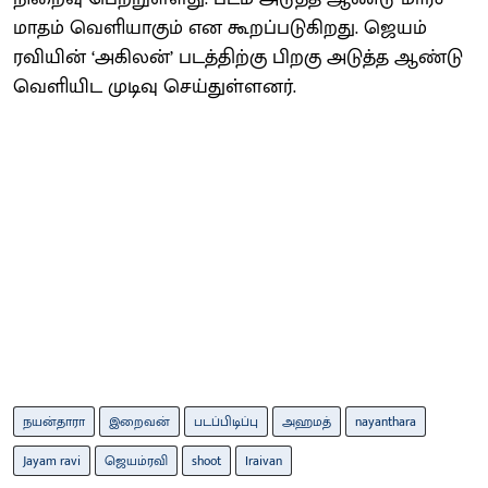
மாதம் வெளியாகும் என கூறப்படுகிறது. ஜெயம்
ரவியின் ‘அகிலன்’ படத்திற்கு பிறகு அடுத்த ஆண்டு
வெளியிட முடிவு செய்துள்ளனர்.
நயன்தாரா
இறைவன்
படப்பிடிப்பு
அஹமத்
nayanthara
Jayam ravi
ஜெயம்ரவி
shoot
Iraivan