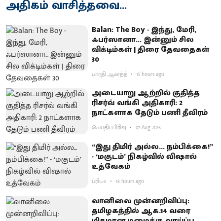
அதிகம் வாசித்தவை...
Balan: The Boy - இந்து, மேரி,
ஃபர்ஸானா... இன்னும் சில
விக்டிம்கள் | திரை தேவதைகள்
30
பாரதி ஆனந்த்
15 hours ago
அடையாறு ஆற்றில் குதித்த
ரிசர்வ் வங்கி அதிகாரி: 2
நாட்களாக தேடும் பணி தீவிரம்
செய்திப்பிரிவு
07 Aug 2026
“இது திமிர் அல்ல... நம்பிக்கை!”
- ‘மகுடம்’ நிகழ்வில் விஷால்
உத்வேகம்
ப்ரியா
18 hours ago
வானிலை முன்னறிவிப்பு:
தமிழகத்தில் ஆக.14 வரை
மிதமான மழைக்கு வாய்ப்பு