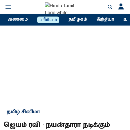
அண்மை
தமிழகம்
இந்தியா
உல
ப்ரீமியம்
தமிழ் சினிமா
ஜெயம் ரவி - நயன்தாரா நடிக்கும்