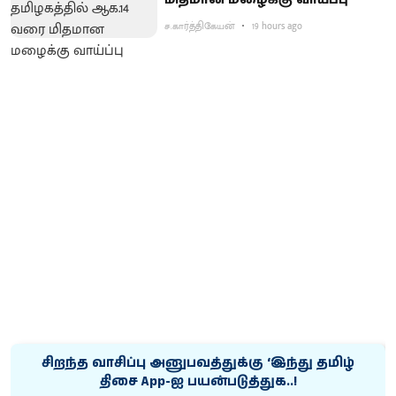
ச.கார்த்திகேயன்
19 hours ago
சிறந்த வாசிப்பு அனுபவத்துக்கு ‘இந்து தமிழ்
திசை App-ஐ பயன்படுத்துக..!