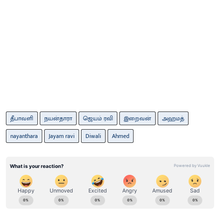
தீபாவளி
நயன்தாரா
ஜெயம் ரவி
இறைவன்
அஹமத்
nayanthara
Jayam ravi
Diwali
Ahmed