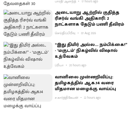
பாரதி ஆனந்த்
17 hours ago
அடையாறு ஆற்றில் குதித்த
ரிசர்வ் வங்கி அதிகாரி: 2
நாட்களாக தேடும் பணி தீவிரம்
செய்திப்பிரிவு
07 Aug 2026
“இது திமிர் அல்ல... நம்பிக்கை!”
- ‘மகுடம்’ நிகழ்வில் விஷால்
உத்வேகம்
ப்ரியா
20 hours ago
வானிலை முன்னறிவிப்பு:
தமிழகத்தில் ஆக.14 வரை
மிதமான மழைக்கு வாய்ப்பு
ச.கார்த்திகேயன்
22 hours ago