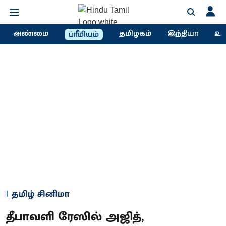
அண்மை
தமிழகம்
இந்தியா
உல
ப்ரீமியம்
தமிழ் சினிமா
தீபாவளி ரேஸில் அஜித்,