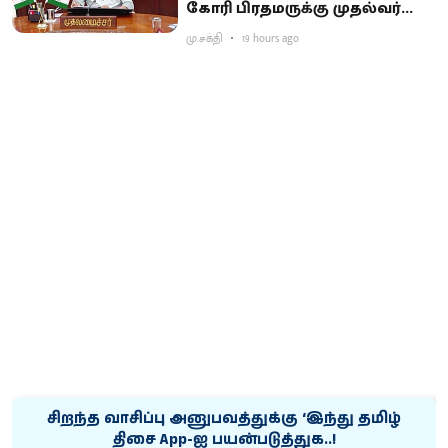
கோரி பிரதமருக்கு முதல்வர்
விஜய் கடிதம்
மு.சக்தி
19 hours ago
சிறந்த வாசிப்பு அனுபவத்துக்கு ‘இந்து தமிழ்
திசை App-ஐ பயன்படுத்துக..!