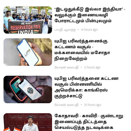
‘இடஒதுக்கீடு இல்லா இந்தியா’ -
வலுக்கும் இணையவழி
போராட்டமும் பின்புலமும்
பாரதி ஆனந்த்
19 hours ago
யுபிஐ பரிவர்த்தனைக்கு
கட்டணம் வசூல் -
மக்களவையில் மசோதா
நிறைவேற்றம்
மோகன் கணபதி
21 hours ago
யுபிஐ பரிவர்த்தனை கட்டண
வசூல் பின்னணியில்
அமெரிக்கா: காங்கிரஸ்
குற்றச்சாட்டு
மோகன் கணபதி
20 hours ago
கோதாவரி - காவிரி - குண்டாறு
இணைப்புத் திட்டத்தை
செயல்படுத்த நடவடிக்கை