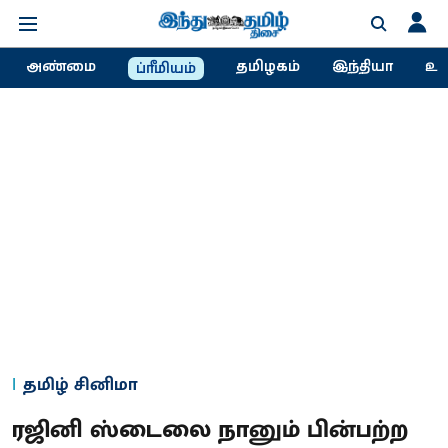
அண்மை
தமிழகம்
இந்தியா
உல
ப்ரீமியம்
தமிழ் சினிமா
ரஜினி ஸ்டைலை நானும் பின்பற்ற