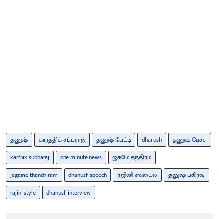
தனுஷ்
கார்த்திக் சுப்புராஜ்
தனுஷ் பேட்டி
dhanush
தனுஷ் பேச்சு
karthik subbaraj
one minute news
ஜகமே தந்திரம்
jagame thandhiram
dhanush speech
ரஜினி ஸ்டைல்
தனுஷ் பகிர்வு
rajini style
dhanush interview