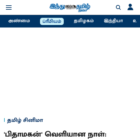
அண்மை
தமிழகம்
இந்தியா
உல
ப்ரீமியம்
தமிழ் சினிமா
'பிதாமகன்' வெளியான நாள்: