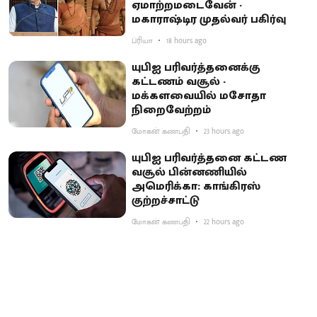
ஏமாற்றமடைவேன் -
மகாராஷ்டிர முதல்வர் பகிர்வு
ப்ரியா
18 hours ago
யுபிஐ பரிவர்த்தனைக்கு
கட்டணம் வசூல் -
மக்களவையில் மசோதா
நிறைவேற்றம்
மோகன் கணபதி
23 hours ago
யுபிஐ பரிவர்த்தனை கட்டண
வசூல் பின்னணியில்
அமெரிக்கா: காங்கிரஸ்
குற்றச்சாட்டு
மோகன் கணபதி
22 hours ago