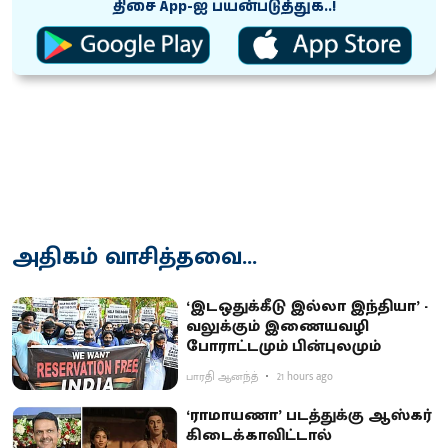
திசை App-ஐ பயன்படுத்துக..!
அதிகம் வாசித்தவை...
‘இடஒதுக்கீடு இல்லா இந்தியா’ -
வலுக்கும் இணையவழி
போராட்டமும் பின்புலமும்
பாரதி ஆனந்த்
21 hours ago
‘ராமாயணா’ படத்துக்கு ஆஸ்கர்
கிடைக்காவிட்டால்