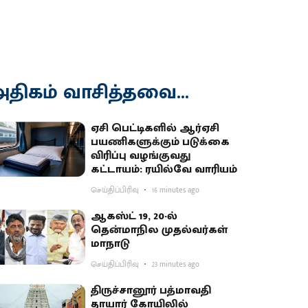
திகம் வாசித்தவை...
ஏசி பெட்டிகளில் ஆர்ஏசி
பயணிகளுக்கும் படுக்கை
விரிப்பு வழங்குவது
கட்டாயம்: ரயில்வே வாரியம்
செய்திப்பிரிவு
16 minutes ago
ஆகஸ்ட் 19, 20-ல்
தென்மாநில முதல்வர்கள்
மாநாடு
செய்திப்பிரிவு
23 minutes ago
திருச்சானூர் பத்மாவதி
தாயார் கோயிலில்