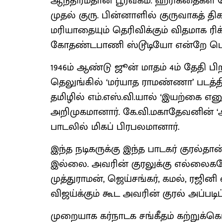
ஆந்திரம்தான் பூர்வீகம். ஹரிகதைகள் ச
முதல் குரு. பின்னாளில் குருவாகத் த
மரியாதையும் தெரிவிக்கும் விதமாக ரிக
கோதண்டபாணி ஸ்டூடியோ என்றே பெயர
1946ம் ஆண்டு ஜூன் மாதம் 4ம் தேதி பி
தெலுங்கில் ‘மர்யாத ராமண்ணா’ படத்த
தமிழில் எம்.எஸ்.வி.யால் ‘இயற்கை 
அறிமுகமானார். கே.வி.மகாதேவனின் 
பாடலில் மிகப் பிரபலமானார்.
இந்த நடிகருக்கு இந்த பாடகர் குரல்தா
இல்லை. அவரின் குரலுக்கு எல்லைகளே
முத்துராமன், ஜெய்சங்கர், கமல், ரஜி
விஜய்க்கும் கூட அவரின் குரல் அப்பட
முறையாக கர்நாடக சங்கீதம் கற்றுக்கொள