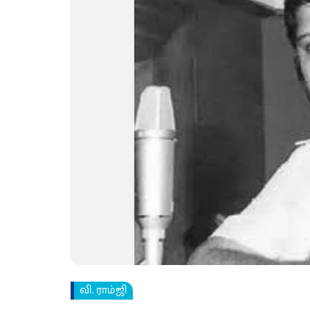
வி. ராம்ஜி