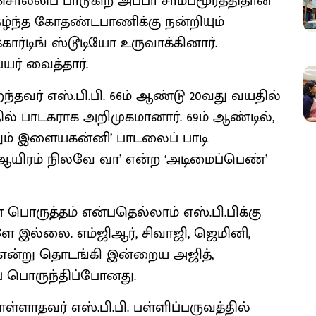
ொல்லிப் பாடுகிற அப்பா சாம்பமூர்த்திதான்
ிகழ்ந்த கோதண்டபாணிக்கு நன்றியும்
்கார்டிங் ஸ்டூடியோ உருவாக்கினார்.
் வைத்தார்.
றந்தவர் எஸ்.பி.பி. 66ம் ஆண்டு 20வது வயதில்
ில் பாடகராக அறிமுகமானார். 69ம் ஆண்டில்,
எனும் இளையகன்னி’ பாடலைப் பாடி
‘ஆயிரம் நிலவே வா’ என்ற ‘அடிமைப்பெண்’
ன் பொருத்தம் என்பதெல்லாம் எஸ்.பி.பிக்கு
 இல்லை. எம்ஜிஆர், சிவாஜி, ஜெமினி,
னி என்று தொடங்கி இன்றைய அஜித்,
ிப் பொருந்திப்போனது.
்ளாதவர் எஸ்.பி.பி. பள்ளிப்பருவத்தில்