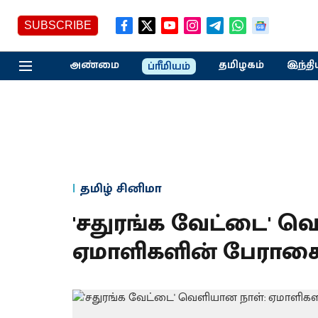
SUBSCRIBE
அண்மை
தமிழகம்
இந்தி
ப்ரீமியம்
தமிழ் சினிமா
'சதுரங்க வேட்டை' வ
ஏமாளிகளின் பேராச