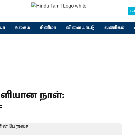
E-
யா
உலகம்
சினிமா
விளையாட்டு
வணிகம்
ெளியான நாள்:
ை