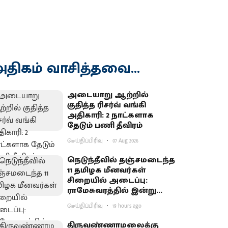
திகம் வாசித்தவை...
அடையாறு ஆற்றில்
குதித்த ரிசர்வ் வங்கி
அதிகாரி: 2 நாட்களாக
தேடும் பணி தீவிரம்
செய்திப்பிரிவு
07 Aug 2026
நெடுந்தீவில் தஞ்சமடைந்த
11 தமிழக மீனவர்கள்
சிறையில் அடைப்பு:
ராமேசுவரத்தில் இன்று
வேலைநிறுத்தம்
செய்திப்பிரிவு
19 hours ago
திருவண்ணாமலைக்கு