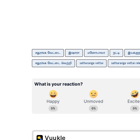
சதுரங்க வேட்டை
இஷாரா
மனோபாலா
நட்டி
இயக்கு
சதுரங்க வேட்டை வெற்றி
sathuranga vettai
sathuranga vettai rel