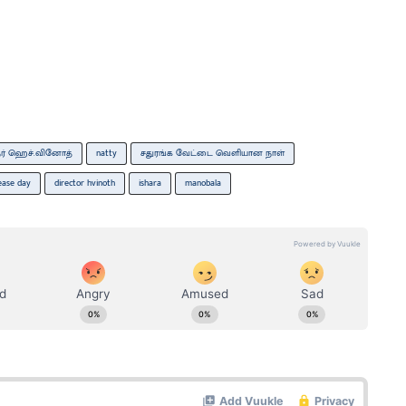
நர் ஹெச்.வினோத்
natty
சதுரங்க வேட்டை வெளியான நாள்
ease day
director hvinoth
ishara
manobala