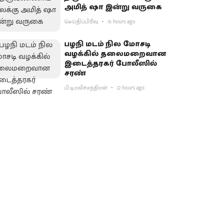
அமித் ஷா இன்று வருகை
செய்திப்பிரிவு
16 hours ago
பழநி மடம் நில மோசடி
வழக்கில் தலைமறைவான
இடைத்தரகர் போலீஸில்
சரண்
பி.டி.ரவிச்சந்திரன்
22 hours ago