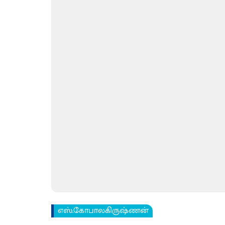
எஸ்.கோபாலகிருஷ்ணன்