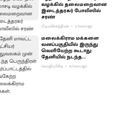
வழக்கில் தலைமறைவான
இடைத்தரகர் போலீஸில்
சரண்
பி.டி.ரவிச்சந்திரன்
21 hours ago
மலைக்கிராம மக்களை
வனப்பகுதியில் இருந்து
வெளியேற்ற கூடாது:
தேனியில் நடந்த
பெருந்திரள்
செய்திப்பிரிவு
18 hours ago
ஆர்ப்பாட்டத்தில்
வலியுறுத்தல்