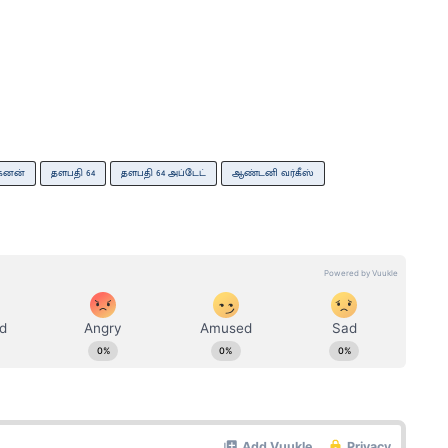
கனன்
தளபதி 64
தளபதி 64 அப்டேட்
ஆண்டனி வர்கீஸ்