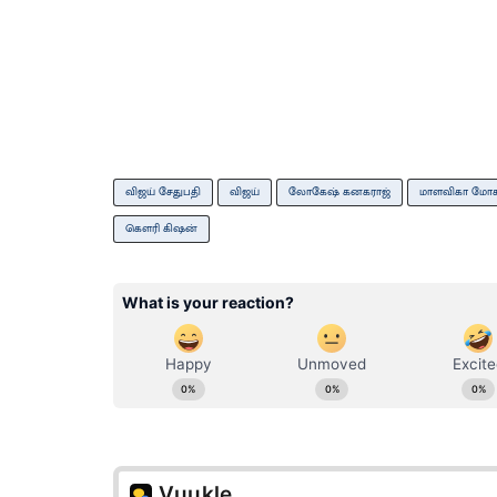
விஜய் சேதுபதி
விஜய்
லோகேஷ் கனகராஜ்
மாளவிகா மோ
கெளரி கிஷன்