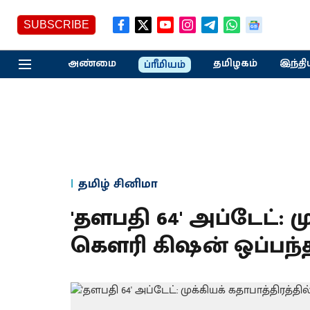
SUBSCRIBE
அண்மை
தமிழகம்
இந்தி
ப்ரீமியம்
தமிழ் சினிமா
'தளபதி 64' அப்டேட்: ம
கெளரி கிஷன் ஒப்பந்