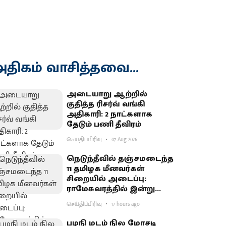
திகம் வாசித்தவை...
அடையாறு ஆற்றில்
குதித்த ரிசர்வ் வங்கி
அதிகாரி: 2 நாட்களாக
தேடும் பணி தீவிரம்
செய்திப்பிரிவு
07 Aug 2026
நெடுந்தீவில் தஞ்சமடைந்த
11 தமிழக மீனவர்கள்
சிறையில் அடைப்பு:
ராமேசுவரத்தில் இன்று
வேலைநிறுத்தம்
செய்திப்பிரிவு
17 hours ago
பழநி மடம் நில மோசடி