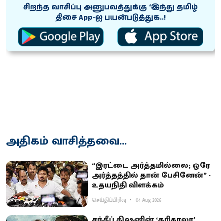
சிறந்த வாசிப்பு அனுபவத்துக்கு ‘இந்து தமிழ்
திசை App-ஐ பயன்படுத்துக..!
அதிகம் வாசித்தவை...
“இரட்டை அர்த்தமில்லை; ஒரே
அர்த்தத்தில் தான் பேசினேன்” -
உதயநிதி விளக்கம்
செய்திப்பிரிவு
04 Aug 2026
சந்தீப் கிஷனின் ‘கரிகாலா’