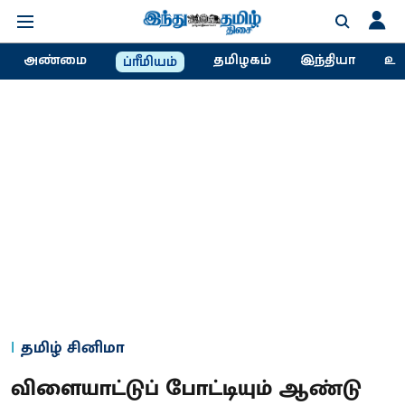
அண்மை
தமிழகம்
இந்தியா
உல
ப்ரீமியம்
தமிழ் சினிமா
விளையாட்டுப் போட்டியும் ஆண்டு