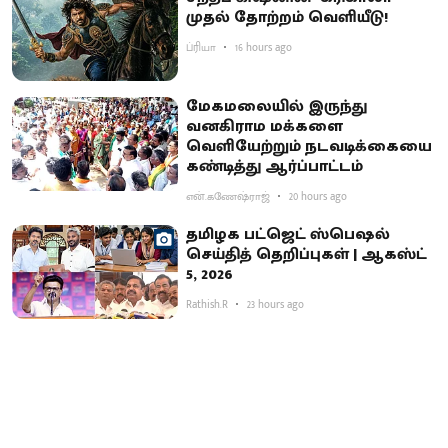
முதல் தோற்றம் வெளியீடு!
ப்ரியா
16 hours ago
மேகமலையில் இருந்து
வனகிராம மக்களை
வெளியேற்றும் நடவடிக்கையை
கண்டித்து ஆர்ப்பாட்டம்
என்.கணேஷ்ராஜ்
20 hours ago
தமிழக பட்ஜெட் ஸ்பெஷல்
செய்தித் தெறிப்புகள் | ஆகஸ்ட்
5, 2026
Rathish.R
23 hours ago