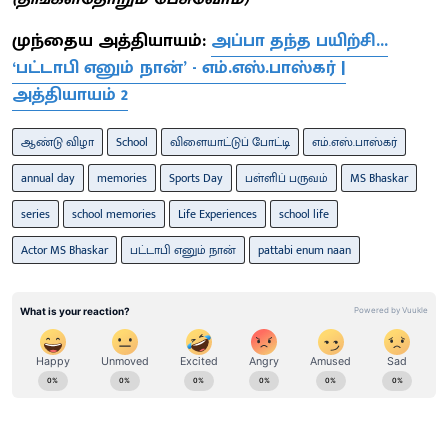
முந்தைய அத்தியாயம்:
அப்பா தந்த பயிற்சி...
‘பட்டாபி எனும் நான்’ - எம்.எஸ்.பாஸ்கர் |
அத்தியாயம் 2
ஆண்டு விழா
School
விளையாட்டுப் போட்டி
எம்.எஸ்.பாஸ்கர்
annual day
memories
Sports Day
பள்ளிப் பருவம்
MS Bhaskar
series
school memories
Life Experiences
school life
Actor MS Bhaskar
பட்டாபி எனும் நான்
pattabi enum naan