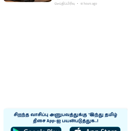
செய்திப்பிரிவு
18 hours ago
சிறந்த வாசிப்பு அனுபவத்துக்கு ‘இந்து தமிழ்
திசை App-ஐ பயன்படுத்துக..!