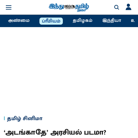
அண்மை
தமிழகம்
இந்தியா
உல
ப்ரீமியம்
தமிழ் சினிமா
‘அடங்காதே’ அரசியல் படமா?