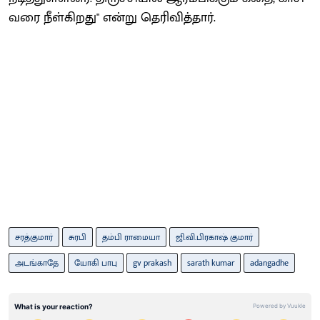
வரை நீள்கிறது" என்று தெரிவித்தார்.
சரத்குமார்
சுரபி
தம்பி ராமையா
ஜி.வி.பிரகாஷ் குமார்
அடங்காதே
யோகி பாபு
gv prakash
sarath kumar
adangadhe