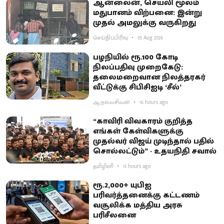
ஆன்லைன், செயலி மூலம்
மதுபானம் விற்பனை: இன்று
முதல் அமலுக்கு வருகிறது
செய்திப்பிரிவு
05 Aug 2026
பழநியில் ரூ.100 கோடி
நிலப்பதிவு முறைகேடு:
தலைமறைவான நிலத்தரகர்
வீட்டுக்கு சிபிசிஐடி ‘சீல்’
ஆ.நல்லசிவன்
16 hours ago
“காவிரி விவகாரம் குறித்த
எங்கள் கேள்விகளுக்கு
முதல்வர் விஜய் முடிந்தால் பதில்
சொல்லட்டும்” - உதயநிதி சவால்
தமிழினி
15 hours ago
ரூ.2,000+ யுபிஐ
பரிவர்த்தனைக்கு கட்டணம்
வசூலிக்க மத்திய அரசு
பரிசீலனை