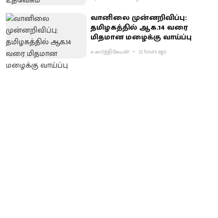
வானிலை முன்னறிவிப்பு:
தமிழகத்தில் ஆக.14 வரை
மிதமான மழைக்கு வாய்ப்பு
ச.கார்த்திகேயன்
23 hours ago