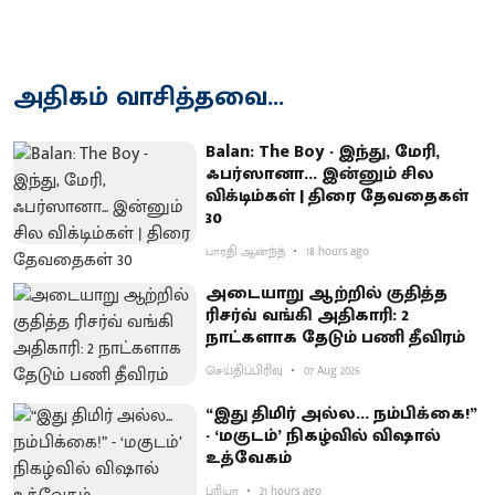
அதிகம் வாசித்தவை...
Balan: The Boy - இந்து, மேரி,
ஃபர்ஸானா... இன்னும் சில
விக்டிம்கள் | திரை தேவதைகள்
30
பாரதி ஆனந்த்
18 hours ago
அடையாறு ஆற்றில் குதித்த
ரிசர்வ் வங்கி அதிகாரி: 2
நாட்களாக தேடும் பணி தீவிரம்
செய்திப்பிரிவு
07 Aug 2026
“இது திமிர் அல்ல... நம்பிக்கை!”
- ‘மகுடம்’ நிகழ்வில் விஷால்
உத்வேகம்
ப்ரியா
21 hours ago