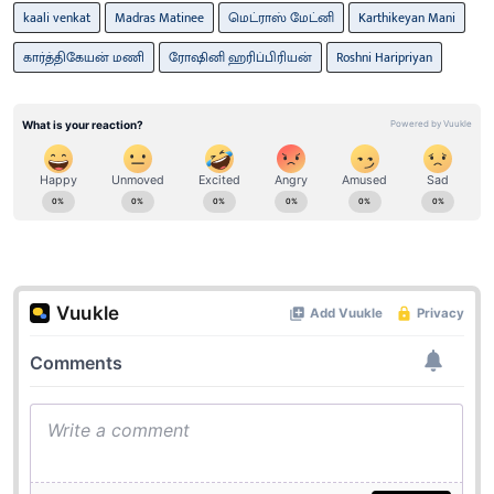
kaali venkat
Madras Matinee
மெட்ராஸ் மேட்னி
Karthikeyan Mani
கார்த்திகேயன் மணி
ரோஷினி ஹரிப்பிரியன்
Roshni Haripriyan