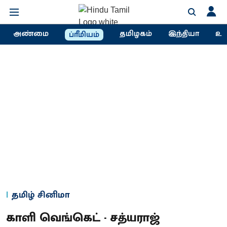
அண்மை
தமிழகம்
இந்தியா
உல
ப்ரீமியம்
தமிழ் சினிமா
காளி வெங்கெட் - சத்யராஜ்