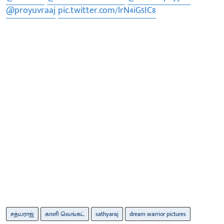
@proyuvraaj
pic.twitter.com/lrN4iG5IC8
சத்யராஜ்
காளி வெங்கட்
sathyaraj
dream warrior pictures