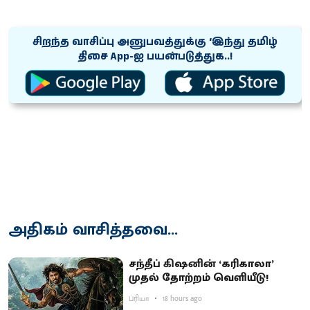
சிறந்த வாசிப்பு அனுபவத்துக்கு ‘இந்து தமிழ்
திசை App-ஐ பயன்படுத்துக..!
அதிகம் வாசித்தவை...
சந்தீப் கிஷனின் ‘கரிகாலா’
முதல் தோற்றம் வெளியீடு!
ப்ரியா
18 hours ago