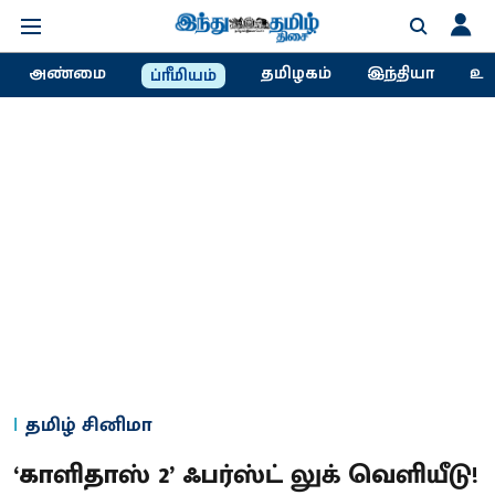
அண்மை
தமிழகம்
இந்தியா
உல
ப்ரீமியம்
தமிழ் சினிமா
‘காளிதாஸ் 2’ ஃபர்ஸ்ட் லுக் வெளியீடு!