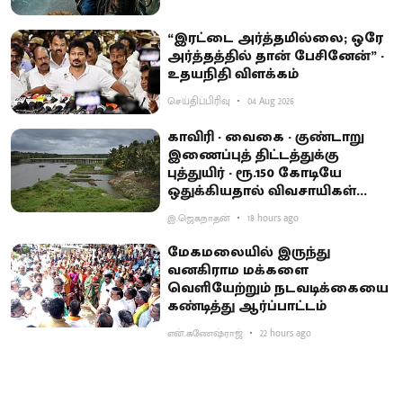
“இரட்டை அர்த்தமில்லை; ஒரே
அர்த்தத்தில் தான் பேசினேன்” -
உதயநிதி விளக்கம்
செய்திப்பிரிவு
04 Aug 2026
காவிரி - வைகை - குண்டாறு
இணைப்புத் திட்டத்துக்கு
புத்துயிர் - ரூ.150 கோடியே
ஒதுக்கியதால் விவசாயிகள்
ஏமாற்றம்
இ.ஜெகநாதன்
18 hours ago
மேகமலையில் இருந்து
வனகிராம மக்களை
வெளியேற்றும் நடவடிக்கையை
கண்டித்து ஆர்ப்பாட்டம்
என்.கணேஷ்ராஜ்
22 hours ago