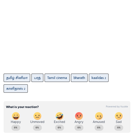
தமிழ் சினிமா
பரத்
Tamil cinema
bharath
kaalidas 2
காளிதாஸ் 2