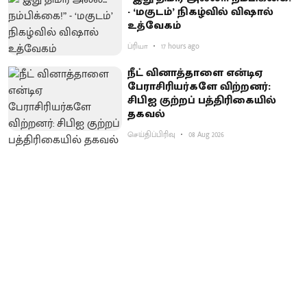
- ‘மகுடம்’ நிகழ்வில் விஷால்
உத்வேகம்
ப்ரியா
17 hours ago
நீட் வினாத்தாளை என்டிஏ
பேராசிரியர்களே விற்றனர்:
சிபிஐ குற்றப் பத்திரிகையில்
தகவல்
செய்திப்பிரிவு
08 Aug 2026