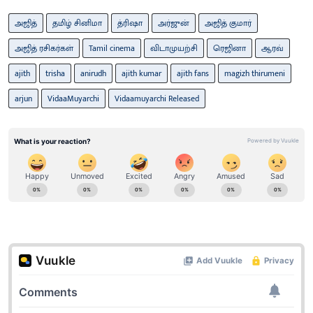
அஜித்
தமிழ் சினிமா
த்ரிஷா
அர்ஜுன்
அஜித் குமார்
அஜித் ரசிகர்கள்
Tamil cinema
விடாமுயற்சி
ரெஜினா
ஆரவ்
ajith
trisha
anirudh
ajith kumar
ajith fans
magizh thirumeni
arjun
VidaaMuyarchi
Vidaamuyarchi Released