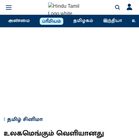
அண்மை
தமிழகம்
இந்தியா
உல
ப்ரீமியம்
தமிழ் சினிமா
உலகமெங்கும் வெளியானது