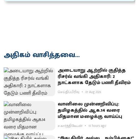
அதிகம் வாசித்தவை...
அடையாறு ஆற்றில் குதித்த
ரிசர்வ் வங்கி அதிகாரி: 2
நாட்களாக தேடும் பணி தீவிரம்
செய்திப்பிரிவு
07 Aug 2026
வானிலை முன்னறிவிப்பு:
தமிழகத்தில் ஆக.14 வரை
மிதமான மழைக்கு வாய்ப்பு
ச.கார்த்திகேயன்
19 hours ago
“இது திமிர் அல்ல... நம்பிக்கை!”