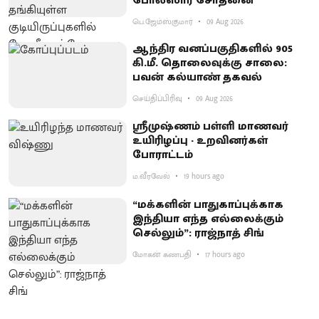
போலீஸார் சோதனை
பெ.ஜேம்ஸ்குமார்
09 Aug 2026
ஆந்திர வனப்பகுதிகளில் 905
கி.மீ. தொலைவுக்கு சாலை:
பவன் கல்யாண் தகவல்
செய்திப்பிரிவு
09 Aug 2026
ஸ்ரீமுஷ்ணம் பள்ளி மாணவர்
உயிரிழப்பு - உறவினர்கள்
போராட்டம்
ம.வீரவேல்
19 hours ago
“மக்களின் பாதுகாப்புக்காக
இந்தியா எந்த எல்லைக்கும்
செல்லும்”: ராஜ்நாத் சிங்
மோகன் கணபதி
17 hours ago