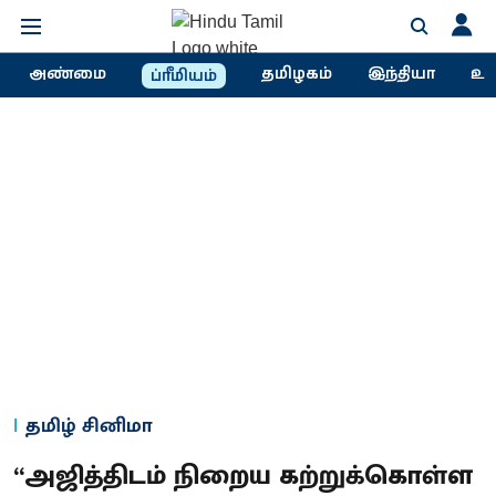
அண்மை
தமிழகம்
இந்தியா
உல
ப்ரீமியம்
தமிழ் சினிமா
“அஜித்திடம் நிறைய கற்றுக்கொள்ள