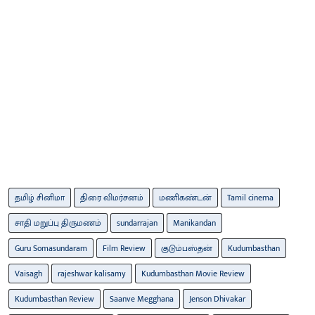
தமிழ் சினிமா
திரை விமர்சனம்
மணிகண்டன்
Tamil cinema
சாதி மறுப்பு திருமணம்
sundarrajan
Manikandan
Guru Somasundaram
Film Review
குடும்பஸ்தன்
Kudumbasthan
Vaisagh
rajeshwar kalisamy
Kudumbasthan Movie Review
Kudumbasthan Review
Saanve Megghana
Jenson Dhivakar