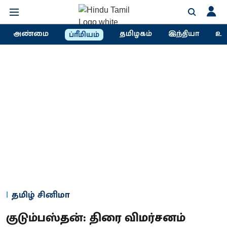
அண்மை
தமிழகம்
இந்தியா
உல
ப்ரீமியம்
தமிழ் சினிமா
குடும்பஸ்தன்: திரை விமர்சனம்