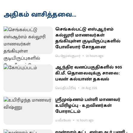
அதிகம் வாசித்தவை...
செங்கல்பட்டு எஸ்ஆர்எம்
கல்லூரி மாணவர்கள்
தங்கியுள்ள குடியிருப்புகளில்
போலீஸார் சோதனை
பெ.ஜேம்ஸ்குமார்
20 hours ago
ஆந்திர வனப்பகுதிகளில் 905
கி.மீ. தொலைவுக்கு சாலை:
பவன் கல்யாண் தகவல்
செய்திப்பிரிவு
09 Aug 2026
ஸ்ரீமுஷ்ணம் பள்ளி மாணவர்
உயிரிழப்பு - உறவினர்கள்
போராட்டம்
ம.வீரவேல்
16 hours ago
மூன்றாம் கட்ட எஸ்ஐஆர் பணி -